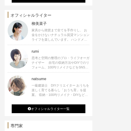
オフィシャルライター
柳美菜子
家具から雑貨まで全てを手作りし、 お
金をかけないナチュラル賃貸マンション
ライフを楽しんでいます。 ハンドメイ
ド雑貨やインテリアに関する著書も出
版、また様々なメディアでも執筆してい
rumi
ます。
思考と空間の整理のプロ・ライフオーガ
ナイザー 自宅の収納方法やDIYでのリ
フォーム、100均リメイクなどをSNSで
公開中。 収納やリメイク、インテリア
の記事の執筆、雑誌・WEBサイトへレ
natsume
シピ提供、店舗プロデュース 2016年９
一級建築士 DIYクリエイター おうちを
月に宝島社より【Rumiのおうち時間を
楽しく育てる暮らし「おうち育」を提
楽しむインテリア】を出版しました。
案。 収納・100均リメイク・DIYなどお
うちに関する楽しいアイディアをSNSで
発信中。 著書 なつめさんちの新しい
オフィシャルライター一覧
のになつかしいアンティークな部屋つく
り 雑誌掲載・TV出演・コラム執筆・
空間プロデュースなど
専門家