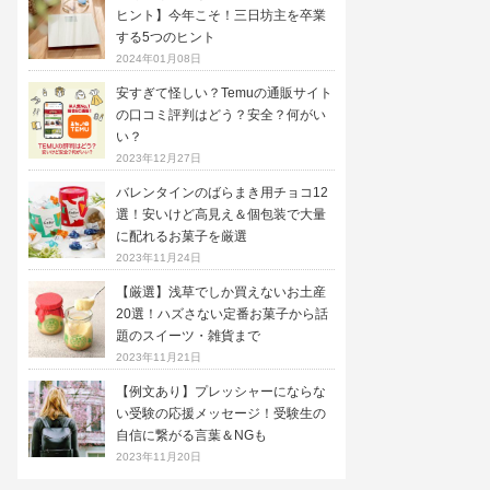
ヒント】今年こそ！三日坊主を卒業
する5つのヒント
2024年01月08日
安すぎて怪しい？Temuの通販サイト
の口コミ評判はどう？安全？何がい
い？
2023年12月27日
バレンタインのばらまき用チョコ12
選！安いけど高見え＆個包装で大量
に配れるお菓子を厳選
2023年11月24日
【厳選】浅草でしか買えないお土産
20選！ハズさない定番お菓子から話
題のスイーツ・雑貨まで
2023年11月21日
【例文あり】プレッシャーにならな
い受験の応援メッセージ！受験生の
自信に繋がる言葉＆NGも
2023年11月20日