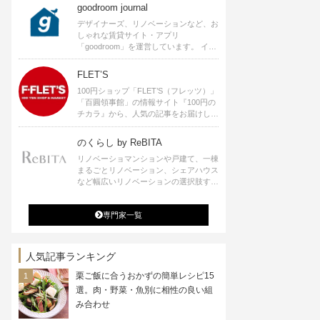
goodroom journal
デザイナーズ、リノベーションなど、お
しゃれな賃貸サイト・アプリ
「goodroom」を運営しています。 イン
テリアや、ひとり暮らし、ふたり暮らし
のアイディアなど、賃貸でも自分らしい
FLET’S
暮らしを楽しむためのヒントをお届けし
100円ショップ「FLET’S（フレッツ）」
ます。
「百圓領事館」の情報サイト『100円の
チカラ』から、人気の記事をお届けしま
す。
のくらし by ReBITA
リノベーショマンションや戸建て、一棟
まるごとリノベーション、シェアハウス
など幅広いリノベーションの選択肢すべ
てが揃うリビタ。ホテル・ワークラウン
ジ・シェアスペースなど、「住む」だけ
専門家一覧
ではなく「働く」「遊ぶ」「学ぶ」「旅
する」といった領域でも、暮らしや生き
方を楽しく豊かにする様々なプロジェク
トを手掛けています。
人気記事ランキング
栗ご飯に合うおかずの簡単レシピ15
選。肉・野菜・魚別に相性の良い組
み合わせ