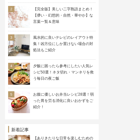
【完全版】美しい二字熟語まとめ！
【儚い・幻想的・自然・華やか】な
言葉一覧＆意味
風水的に良いテレビのレイアウト特
集！凶方位にしか置けない場合の対
処法もご紹介
夕飯に困ったら参考にしたい人気レ
シピ50選！ネタ切れ・マンネリを救
う毎日の夜ご飯
お腹に優しいお弁当レシピ28選！弱
った胃を労る消化に良いおかずをご
紹介！
新着記事
【ありきたりな日常を楽しむための