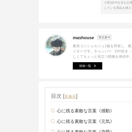
※商品PRを含む記
している商品を購入
mashouse
ライター
家具コンシェルジュ1級を所有し、
イターです。キャンパー・DIY好き
しくてちょっと役立つ情報を発信中
投稿一覧
目次
[
]
非表示
心に残る素敵な言葉《感動》
心に残る素敵な言葉《元気》
心に残る素敵な言葉《恋愛》