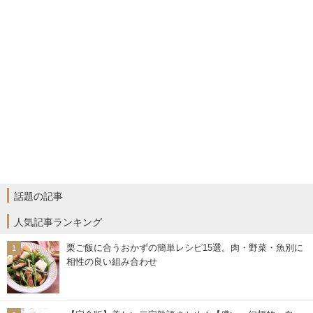
話題の記事
人気記事ランキング
栗ご飯に合うおかずの簡単レシピ15選。肉・野菜・魚別に
相性の良い組み合わせ