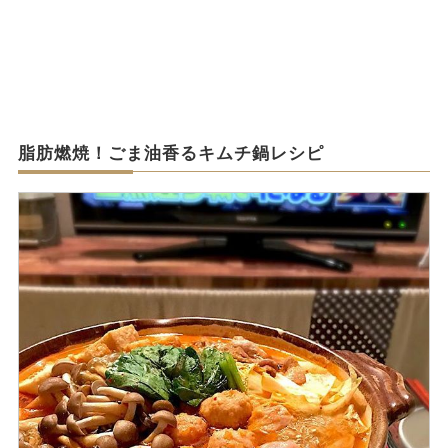
脂肪燃焼！ごま油香るキムチ鍋レシピ