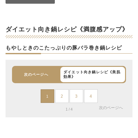
ダイエット向き鍋レシピ《満腹感アップ》
もやしときのこたっぷりの豚バラ巻き鍋レシピ
ダイエット向き鍋レシピ《美肌
次のページへ
効果》
2
3
4
1
次のページへ
1 / 4