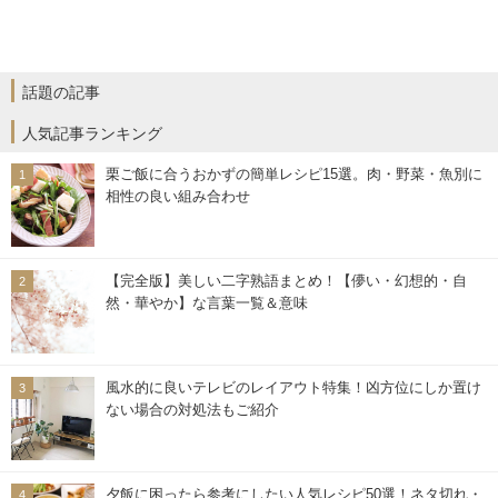
話題の記事
人気記事ランキング
栗ご飯に合うおかずの簡単レシピ15選。肉・野菜・魚別に
相性の良い組み合わせ
【完全版】美しい二字熟語まとめ！【儚い・幻想的・自
然・華やか】な言葉一覧＆意味
風水的に良いテレビのレイアウト特集！凶方位にしか置け
ない場合の対処法もご紹介
夕飯に困ったら参考にしたい人気レシピ50選！ネタ切れ・