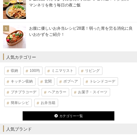
マンネリを救う毎日の夜ご飯
お腹に優しいお弁当レシピ28選！弱った胃を労る消化に良
いおかずをご紹介！
人気カテゴリー
収納
100均
ミニマリスト
リビング
キッチン収納
玄関
ボブヘア
トレンドコーデ
プチプラコーデ
ヘアカラー
お菓子・スイーツ
簡単レシピ
お弁当箱
カテゴリー一覧
人気ブランド