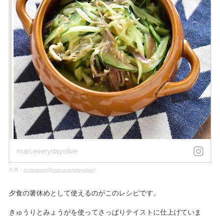
mari.everydayolive
出典：
instagram(@mari.everydayolive)
夕食の箸休めとして使えるのがこのレシピです。
きゅうりとみょうがを使ってさっぱりテイストに仕上げていま