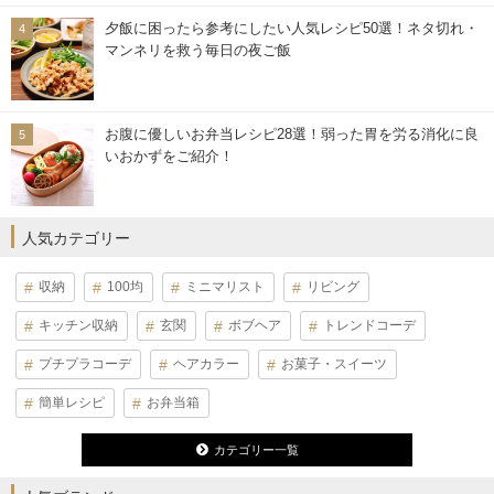
夕飯に困ったら参考にしたい人気レシピ50選！ネタ切れ・
マンネリを救う毎日の夜ご飯
お腹に優しいお弁当レシピ28選！弱った胃を労る消化に良
いおかずをご紹介！
人気カテゴリー
収納
100均
ミニマリスト
リビング
キッチン収納
玄関
ボブヘア
トレンドコーデ
プチプラコーデ
ヘアカラー
お菓子・スイーツ
簡単レシピ
お弁当箱
カテゴリー一覧