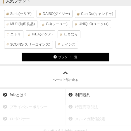
人気ブランド
Seria(セリア)
DAISO(ダイソー)
Can Do(キャンドゥ)
MUJI(無印良品)
GU(ジーユー)
UNIQLO(ユニクロ)
ニトリ
IKEA(イケア)
しまむら
3COINS(スリーコインズ)
カインズ
ブランド一覧
ページ上部に戻る
folkとは？
利用規約
プライバシーポリシー
特定商取引法
ロゴ/バナー
メルマガ配信設定
© mattrz All rights reserved.