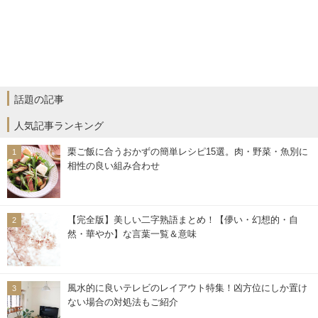
話題の記事
人気記事ランキング
栗ご飯に合うおかずの簡単レシピ15選。肉・野菜・魚別に
相性の良い組み合わせ
【完全版】美しい二字熟語まとめ！【儚い・幻想的・自
然・華やか】な言葉一覧＆意味
風水的に良いテレビのレイアウト特集！凶方位にしか置け
ない場合の対処法もご紹介