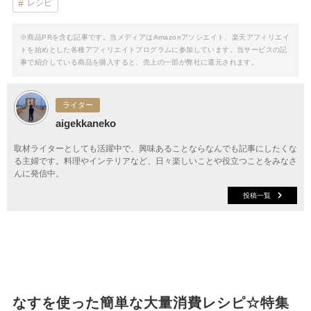
レシピ
※商品PRを含む記事です。当メディアはAmazonアソシエイト、楽天アフィリエイ
トを始めとした各種アフィリエイトプログラムに参加しています。当サービスの記
事で紹介している商品を購入すると、売上の一部が弊社に還元されます。
ライター
aigekkaneko
取材ライターとしても活躍中で、興味あることならなんでも記事にしたくな
る主婦です。料理やインテリアなど、日々楽しいことや役立つことをみなさ
んに発信中。
投稿一覧
なすを使った簡単な大量消費レシピ☆特集