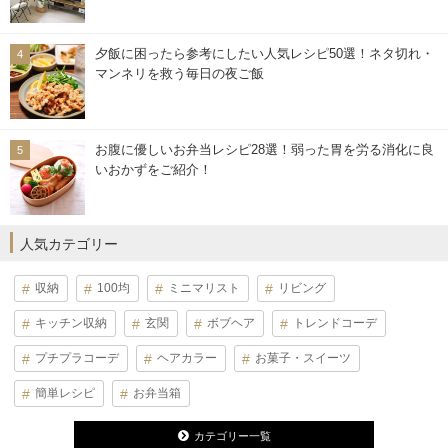
夕飯に困ったら参考にしたい人気レシピ50選！ネタ切れ・
マンネリを救う毎日の夜ご飯
お腹に優しいお弁当レシピ28選！弱った胃を労る消化に良
いおかずをご紹介！
人気カテゴリー
収納
100均
ミニマリスト
リビング
キッチン収納
玄関
ボブヘア
トレンドコーデ
プチプラコーデ
ヘアカラー
お菓子・スイーツ
簡単レシピ
お弁当箱
カテゴリー一覧