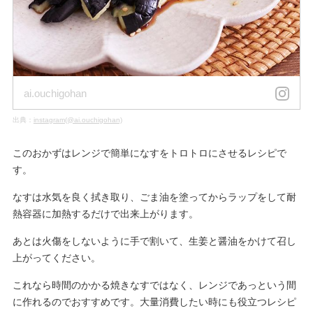
ai.ouchigohan
出典：
instagram(@ai.ouchigohan)
このおかずはレンジで簡単になすをトロトロにさせるレシピで
す。
なすは水気を良く拭き取り、ごま油を塗ってからラップをして耐
熱容器に加熱するだけで出来上がります。
あとは火傷をしないように手で割いて、生姜と醤油をかけて召し
上がってください。
これなら時間のかかる焼きなすではなく、レンジであっという間
に作れるのでおすすめです。大量消費したい時にも役立つレシピ