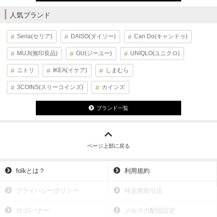
人気ブランド
Seria(セリア)
DAISO(ダイソー)
Can Do(キャンドゥ)
MUJI(無印良品)
GU(ジーユー)
UNIQLO(ユニクロ)
ニトリ
IKEA(イケア)
しまむら
3COINS(スリーコインズ)
カインズ
ブランド一覧
ページ上部に戻る
folkとは？
利用規約
プライバシーポリシー
特定商取引法
ロゴ/バナー
メルマガ配信設定