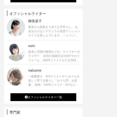
オフィシャルライター
柳美菜子
家具から雑貨まで全てを手作りし、 お
金をかけないナチュラル賃貸マンション
ライフを楽しんでいます。 ハンドメイ
ド雑貨やインテリアに関する著書も出
版、また様々なメディアでも執筆してい
rumi
ます。
思考と空間の整理のプロ・ライフオーガ
ナイザー 自宅の収納方法やDIYでのリ
フォーム、100均リメイクなどをSNSで
公開中。 収納やリメイク、インテリア
の記事の執筆、雑誌・WEBサイトへレ
natsume
シピ提供、店舗プロデュース 2016年９
一級建築士 DIYクリエイター おうちを
月に宝島社より【Rumiのおうち時間を
楽しく育てる暮らし「おうち育」を提
楽しむインテリア】を出版しました。
案。 収納・100均リメイク・DIYなどお
うちに関する楽しいアイディアをSNSで
発信中。 著書 なつめさんちの新しい
オフィシャルライター一覧
のになつかしいアンティークな部屋つく
り 雑誌掲載・TV出演・コラム執筆・
空間プロデュースなど
専門家