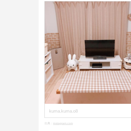
kuma.kuma.o8
出典：
instagram.com