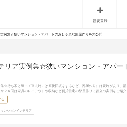
新規登録
ア実例集☆狭いマンション・アパートのおしゃれな部屋作りを大公開
テリア実例集☆狭いマンション・アパー
例集☆持ち家と違って退去時には原状回復をするなど、部屋作りには規制があり、部
うか？今回は家具のレイアウトや収納など賃貸住宅の部屋作りに役立つ実例をご紹介
する
マンションインテリア