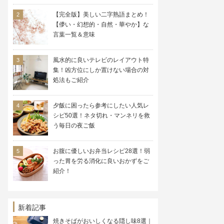
【完全版】美しい二字熟語まとめ！
【儚い・幻想的・自然・華やか】な
言葉一覧＆意味
風水的に良いテレビのレイアウト特
集！凶方位にしか置けない場合の対
処法もご紹介
夕飯に困ったら参考にしたい人気レ
シピ50選！ネタ切れ・マンネリを救
う毎日の夜ご飯
お腹に優しいお弁当レシピ28選！弱
った胃を労る消化に良いおかずをご
紹介！
新着記事
焼きそばがおいしくなる隠し味8選｜