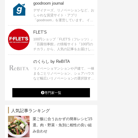
goodroom journal
デザイナーズ、リノベーションなど、お
しゃれな賃貸サイト・アプリ
「goodroom」を運営しています。 イン
テリアや、ひとり暮らし、ふたり暮らし
のアイディアなど、賃貸でも自分らしい
FLET’S
暮らしを楽しむためのヒントをお届けし
100円ショップ「FLET’S（フレッツ）」
ます。
「百圓領事館」の情報サイト『100円の
チカラ』から、人気の記事をお届けしま
す。
のくらし by ReBITA
リノベーショマンションや戸建て、一棟
まるごとリノベーション、シェアハウス
など幅広いリノベーションの選択肢すべ
てが揃うリビタ。ホテル・ワークラウン
ジ・シェアスペースなど、「住む」だけ
専門家一覧
ではなく「働く」「遊ぶ」「学ぶ」「旅
する」といった領域でも、暮らしや生き
方を楽しく豊かにする様々なプロジェク
トを手掛けています。
人気記事ランキング
栗ご飯に合うおかずの簡単レシピ15
選。肉・野菜・魚別に相性の良い組
み合わせ