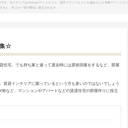
事です。当メディアはAmazonアソシエイト、楽天アフィリエイトを始めとした各種アフィリエ
すると、売上の一部が弊社に還元されます。
集☆
貸住宅。でも持ち家と違って退去時には原状回復をするなど、部屋
、賃貸インテリアに困っているという方も多いのではないでしょう
IY術など、マンションやアパートなどの賃貸住宅の部屋作りに役立