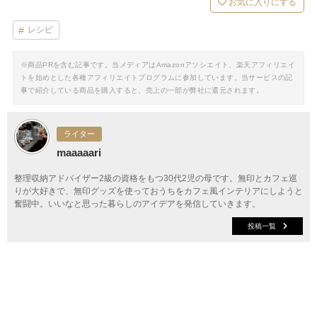
お気に入りにする
レシピ
※商品PRを含む記事です。当メディアはAmazonアソシエイト、楽天アフィリエイ
トを始めとした各種アフィリエイトプログラムに参加しています。当サービスの記
事で紹介している商品を購入すると、売上の一部が弊社に還元されます。
ライター
maaaaari
整理収納アドバイザー2級の資格をもつ30代2児の母です。無印とカフェ巡
りが大好きで、無印グッズを使っておうちをカフェ風インテリアにしようと
奮闘中。いいなと思った暮らしのアイデアを発信していきます。
投稿一覧