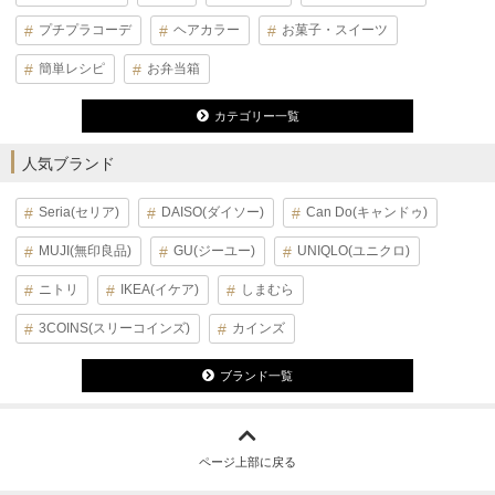
プチプラコーデ
ヘアカラー
お菓子・スイーツ
簡単レシピ
お弁当箱
カテゴリー一覧
人気ブランド
Seria(セリア)
DAISO(ダイソー)
Can Do(キャンドゥ)
MUJI(無印良品)
GU(ジーユー)
UNIQLO(ユニクロ)
ニトリ
IKEA(イケア)
しまむら
3COINS(スリーコインズ)
カインズ
ブランド一覧
ページ上部に戻る