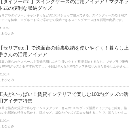
【ダイソーetc.】スイングケースの活用アイデア！マグネッ
ト式の便利な収納グッズ
セリアやダイソー、キャンドゥなどの100均ショップ購入できる、スイングケースの活用ア
イデアを特集。マグネット式で浮かせて収納できるスイングケースは今話題の商品です。今
回はそんなスイングケースの活用アイデアをたっぷりとご紹介していきます。
100均
くわひとみ
【セリアetc.】で洗面台の鏡裏収納を使いやすく！暮らし上
手さんの活用アイデア
鏡裏の限られたスペースを有効活用しながら使いやすく整理収納するなら、プチプラで優秀
な100均グッズがおすすめですよ。今回はそんな100均グッズを取り入れた暮らし上手さんの
鏡裏収納のアイデアをご紹介します。
100均
くわひとみ
工夫がいっぱい！賃貸インテリアで楽しむ100均グッズの活
用アイデア特集
今回は築古の賃貸で暮らすインスタグラマーさんの100均グッズ活用アイデアをご紹介。築
古のお部屋の特徴を活かす、隠すなど、100均グッズで工夫を加えることで、暮らしやすく
とってもおしゃれな空間づくりが楽しめますよ。
100均
くわひとみ