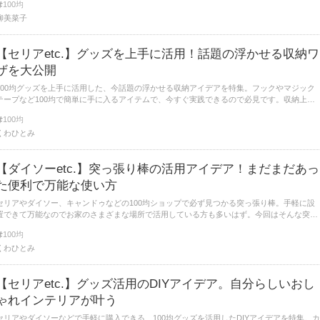
100均
柳美菜子
【セリアetc.】グッズを上手に活用！話題の浮かせる収納ワ
ザを大公開
100均グッズを上手に活用した、今話題の浮かせる収納アイデアを特集。フックやマジック
テープなど100均で簡単に手に入るアイテムで、今すぐ実践できるので必見です。収納上手
さんの賢く便利な収納ワザをチェックして、是非自宅の整理収納に役立てましょう。
100均
くわひとみ
【ダイソーetc.】突っ張り棒の活用アイデア！まだまだあっ
た便利で万能な使い方
セリアやダイソー、キャンドゥなどの100均ショップで必ず見つかる突っ張り棒。手軽に設
置できて万能なのでお家のさまざまな場所で活用している方も多いはず。今回はそんな突っ
張り棒の活用アイデアをたっぷりとご紹介。
100均
くわひとみ
【セリアetc.】グッズ活用のDIYアイデア。自分らしいおし
ゃれインテリアが叶う
セリアやダイソーなどで手軽に購入できる、100均グッズを活用したDIYアイデアを特集。カ