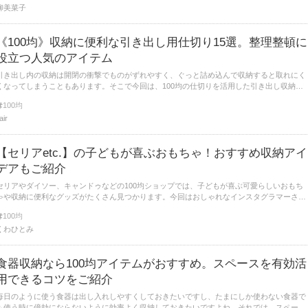
柳美菜子
《100均》収納に便利な引き出し用仕切り15選。整理整頓に
役立つ人気のアイテム
引き出し内の収納は開閉の衝撃でものがずれやすく、ぐっと詰め込んで収納すると取れにく
くなってしまうこともあります。そこで今回は、100均の仕切りを活用した引き出し収納を
ご紹介します。
100均
lair
【セリアetc.】の子どもが喜ぶおもちゃ！おすすめ収納アイ
デアもご紹介
セリアやダイソー、キャンドゥなどの100均ショップでは、子どもが喜ぶ可愛らしいおもち
ゃや収納に便利なグッズがたくさん見つかります。今回はおしゃれなインスタグラマーさん
が選んでいる、可愛いおもちゃや収納グッズの活用アイデアをご紹介します。
100均
くわひとみ
食器収納なら100均アイテムがおすすめ。スペースを有効活
用できるコツをご紹介
毎日のように使う食器は出し入れしやすくしておきたいですし、たまにしか使わない食器で
も使う時に億劫にならないように効率よく収納しておきたいですよね。それでは、スペース