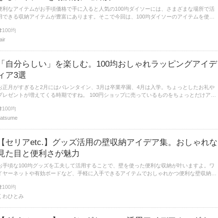
便利なアイテムがお手頃価格で手に入ると人気の100均ダイソーには、さまざまな場所で活
用できる収納アイテムが豊富にあります。そこで今回は、100均ダイソーのアイテムを使っ
た吊り下げ収納のアイデアをご紹介します。
100均
lair
「自分らしい」を楽しむ。100均おしゃれラッピングアイデ
ィア3選
お正月がすぎると2月にはバレンタイン、3月は卒業卒園、4月は入学。ちょっとしたお礼や
レゼントが増えてくる時期ですね。 100円ショップに売っているものをちょっとだけアレ
ンジして、自分らしいラッピングをしてみましょう。
100均
atsume
【セリアetc.】グッズ活用の壁収納アイデア集。おしゃれな
見た目と便利さが魅力
お手頃な100均グッズを工夫して活用することで、壁を使った便利な収納が叶いますよ。ワ
イヤーネットや有効ボードなど、手軽に入手できるアイテムでおしゃれかつ便利な壁収納を
取り入れましょう。
100均
くわひとみ