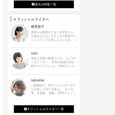
過去の特集一覧
オフィシャルライター
柳美菜子
家具から雑貨まで全てを手作りし、
お金をかけないナチュラル賃貸マン
ションライフを楽しんでいます。 ハ
ンドメイド雑貨やインテリアに関す
る著書も出版、また様々なメディア
でも執筆しています。
rumi
思考と空間の整理のプロ・ライフオ
ーガナイザー 自宅の収納方法や
DIYでのリフォーム、100均リメイク
などをSNSで公開中。 収納やリメイ
ク、インテリアの記事の執筆、雑
誌・WEBサイトへレシピ提供、店舗
natsume
プロデュース 2016年９月に宝島社
より【Rumiのおうち時間を楽しむイ
一級建築士 DIYクリエイター おう
ンテリア】を出版しました。
ちを楽しく育てる暮らし「おうち
育」を提案。 収納・100均リメイ
ク・DIYなどおうちに関する楽しい
アイディアをSNSで発信中。 著書
なつめさんちの新しいのになつかし
いアンティークな部屋つくり 雑誌
オフィシャルライター一覧
掲載・TV出演・コラム執筆・空間プ