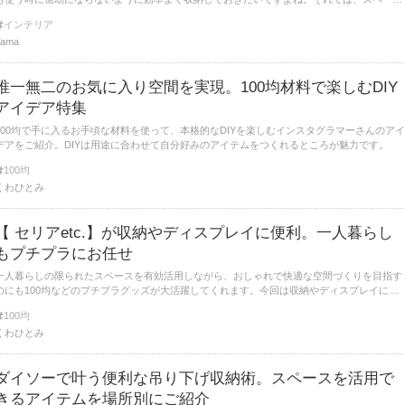
を有効活用できる100均の食器収納アイテムをご紹介していきます。
インテリア
Tama
唯一無二のお気に入り空間を実現。100均材料で楽しむDIY
アイデア特集
100均で手に入るお手頃な材料を使って、本格的なDIYを楽しむインスタグラマーさんのアイ
デアをご紹介。DIYは用途に合わせて自分好みのアイテムをつくれるところが魅力です。
100均
くわひとみ
【 セリアetc.】が収納やディスプレイに便利。一人暮らし
もプチプラにお任せ
一人暮らしの限られたスペースを有効活用しながら、おしゃれで快適な空間づくりを目指す
のにも100均などのプチプラグッズが大活躍してくれます。今回は収納やディスプレイに重
宝する、プチプラグッズや便利なアイテムをたっぷりとご紹介します。
100均
くわひとみ
ダイソーで叶う便利な吊り下げ収納術。スペースを活用で
きるアイテムを場所別にご紹介