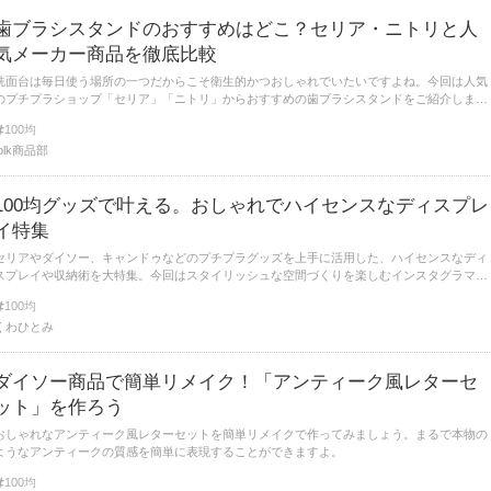
歯ブラシスタンドのおすすめはどこ？セリア・ニトリと人
気メーカー商品を徹底比較
洗面台は毎日使う場所の一つだからこそ衛生的かつおしゃれでいたいですよね。今回は人気
のプチプラショップ「セリア」「ニトリ」からおすすめの歯ブラシスタンドをご紹介しま
す。 後半では、人気のインテリアブランドの商品とも実際に使用して比較しているのでチェ
100均
ックしてみてくださいね！
folk商品部
100均グッズで叶える。おしゃれでハイセンスなディスプレ
イ特集
セリアやダイソー、キャンドゥなどのプチプラグッズを上手に活用した、ハイセンスなディ
スプレイや収納術を大特集。今回はスタイリッシュな空間づくりを楽しむインスタグラマー
さんのアイデアをたっぷりとご紹介します。
100均
くわひとみ
ダイソー商品で簡単リメイク！「アンティーク風レターセ
ット」を作ろう
おしゃれなアンティーク風レターセットを簡単リメイクで作ってみましょう。まるで本物の
ようなアンティークの質感を簡単に表現することができますよ。
100均