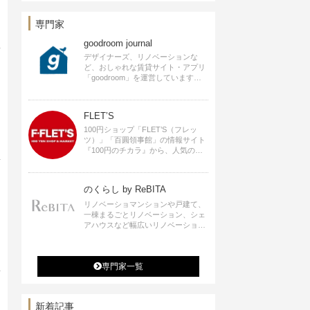
ロデュースなど
専門家
goodroom journal
デザイナーズ、リノベーションな
ど、おしゃれな賃貸サイト・アプリ
「goodroom」を運営しています。
インテリアや、ひとり暮らし、ふた
り暮らしのアイディアなど、賃貸で
も自分らしい暮らしを楽しむための
FLET’S
ヒントをお届けします。
100円ショップ「FLET’S（フレッ
ツ）」「百圓領事館」の情報サイト
『100円のチカラ』から、人気の記
事をお届けします。
のくらし by ReBITA
リノベーショマンションや戸建て、
一棟まるごとリノベーション、シェ
アハウスなど幅広いリノベーション
の選択肢すべてが揃うリビタ。ホテ
ル・ワークラウンジ・シェアスペー
スなど、「住む」だけではなく「働
専門家一覧
く」「遊ぶ」「学ぶ」「旅する」と
いった領域でも、暮らしや生き方を
楽しく豊かにする様々なプロジェク
トを手掛けています。
新着記事