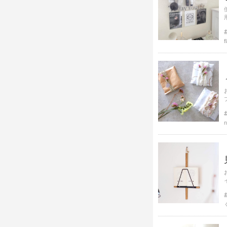
f
プ
n