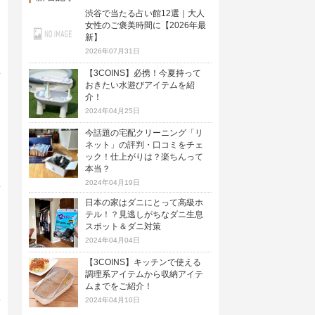
渋谷で当たる占い館12選｜大人
女性のご褒美時間に【2026年最
新】
2026年07月31日
【3COINS】必携！今夏持って
おきたい水遊びアイテムを紹
介！
2024年04月25日
今話題の宅配クリーニング「リ
ネット」の評判・口コミをチェ
ック！仕上がりは？楽ちんって
本当？
2024年04月19日
日本の家はダニにとって高級ホ
テル！？見逃しがちなダニ生息
スポット＆ダニ対策
2024年04月04日
【3COINS】キッチンで使える
調理系アイテムから収納アイテ
ムまでをご紹介！
2024年04月10日