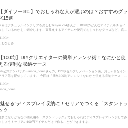
【ダイソーetc.】でおしゃれな人が選ぶのは？おすすめグッ
ズ15選
今回はナチュラルインテリアを楽しむ＠aym.224さんが、100均のどんなアイテムをチョイ
スしているのかをご紹介します。高見えするアイテムや便利でおしゃれなグッズなど、真似
して買いたくなる100均グッズをご紹介します。
100均
くわひとみ
【100均】DIYクリエイターの簡単アレンジ術！なにかと使
える便利な収納ケース
folk公式アンバサダーmaca_homeさんの、DIYやセルフリノベーション術、おしゃれなイン
テリア等を配信しています。 今回は「簡単100均アレンジ！なにかと使える収納ケース」を
ご紹介します！ぜひ参考にしてみてください。
100均
maca_home
"魅せる"ディスプレイ収納に！セリアでつくる「スタンドラ
ック」
雑多になりがちな小物収納を「スタンドラック」でおしゃれにディスプレイアレンジしてみ
ましょう！セリアの100円アイテムだけで作ることができますよ。