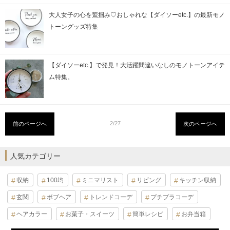
大人女子の心を鷲掴み♡おしゃれな【ダイソーetc.】の最新モノ
トーングッズ特集
【ダイソーetc.】で発見！大活躍間違いなしのモノトーンアイテ
ム特集。
2/27
前のページへ
次のページへ
人気カテゴリー
収納
100均
ミニマリスト
リビング
キッチン収納
玄関
ボブヘア
トレンドコーデ
プチプラコーデ
ヘアカラー
お菓子・スイーツ
簡単レシピ
お弁当箱