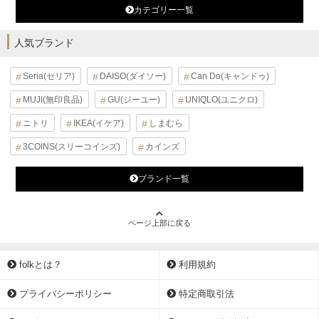
カテゴリー一覧
人気ブランド
Seria(セリア)
DAISO(ダイソー)
Can Do(キャンドゥ)
MUJI(無印良品)
GU(ジーユー)
UNIQLO(ユニクロ)
ニトリ
IKEA(イケア)
しまむら
3COINS(スリーコインズ)
カインズ
ブランド一覧
ページ上部に戻る
folkとは？
利用規約
プライバシーポリシー
特定商取引法