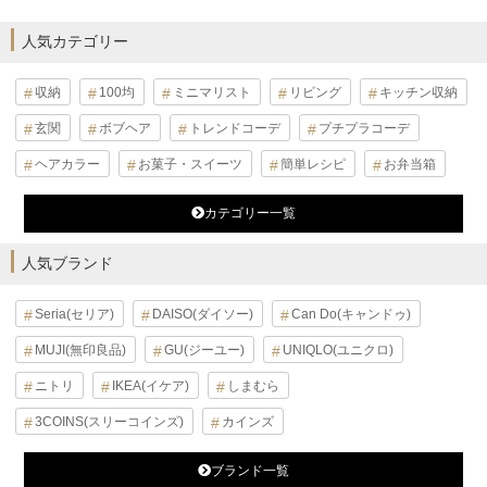
人気カテゴリー
収納
100均
ミニマリスト
リビング
キッチン収納
玄関
ボブヘア
トレンドコーデ
プチプラコーデ
ヘアカラー
お菓子・スイーツ
簡単レシピ
お弁当箱
カテゴリー一覧
人気ブランド
Seria(セリア)
DAISO(ダイソー)
Can Do(キャンドゥ)
MUJI(無印良品)
GU(ジーユー)
UNIQLO(ユニクロ)
ニトリ
IKEA(イケア)
しまむら
3COINS(スリーコインズ)
カインズ
ブランド一覧