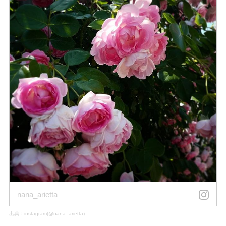
nana_arietta
出典：
instagram(@nana_arietta)