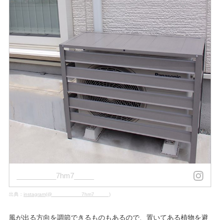
__________7hm7_____
出典：
instagram(@__________7hm7_____)
風が出る方向を調節できるものもあるので、置いてある植物を避