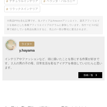
ナチュラルインテリア
ベランダ・バルコニー
リラックスインテリア
※商品PRを含む記事です。当メディアはAmazonアソシエイト、楽天アフィリエイ
トを始めとした各種アフィリエイトプログラムに参加しています。当サービスの記
事で紹介している商品を購入すると、売上の一部が弊社に還元されます。
ライター
y.hayama
インテリアやファッションなど、頭に描いたことを形にする作業が好きで
す。２人の男の子の母。日常生活を彩るアイデアを発信していけたらと思い
ます。
投稿一覧