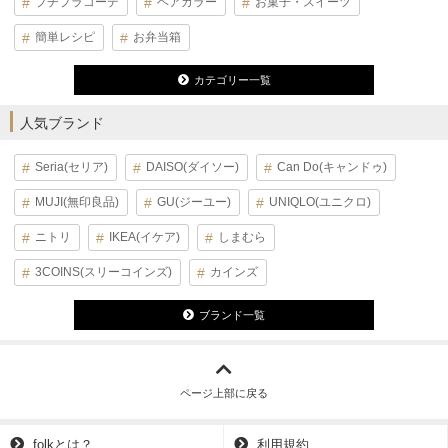
プチプラコーデ
ヘアカラー
お菓子・スイーツ
簡単レシピ
お弁当箱
カテゴリー一覧
人気ブランド
Seria(セリア)
DAISO(ダイソー)
Can Do(キャンドゥ)
MUJI(無印良品)
GU(ジーユー)
UNIQLO(ユニクロ)
ニトリ
IKEA(イケア)
しまむら
3COINS(スリーコインズ)
カインズ
ブランド一覧
ページ上部に戻る
folkとは？
利用規約