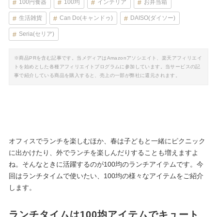
100円食器
100均
インテリア
お弁当箱
生活雑貨
Can Do(キャンドゥ)
DAISO(ダイソー)
Seria(セリア)
※商品PRを含む記事です。当メディアはAmazonアソシエイト、楽天アフィリエイ
トを始めとした各種アフィリエイトプログラムに参加しています。当サービスの記
事で紹介している商品を購入すると、売上の一部が弊社に還元されます。
オフィスでランチを楽しむほか、春は子どもと一緒にピクニック
に出かけたり、外でランチを楽しんだりすることも増えますよ
ね。そんなときに活躍するのが100均のランチアイテムです。今
回はランチタイムで使いたい、100均の様々なアイテムをご紹介
します。
ランチタイムは100均アイテムでキュート