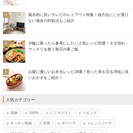
風水的に良いテレビのレイアウト特集！凶方位にしか置け
ない場合の対処法もご紹介
夕飯に困ったら参考にしたい人気レシピ50選！ネタ切れ・
マンネリを救う毎日の夜ご飯
お腹に優しいお弁当レシピ28選！弱った胃を労る消化に良
いおかずをご紹介！
人気カテゴリー
収納
100均
ミニマリスト
リビング
キッチン収納
玄関
ボブヘア
トレンドコーデ