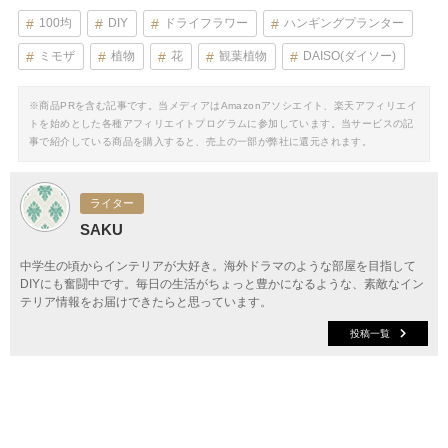
100均
DIY
ドライフラワー
ハンギングプランター
ミモザ
植物
花
観葉植物
DAISO(ダイソー)
※商品PRを含む記事です。当メディアはAmazonアソシエイト、楽天アフィリエイ
トを始めとした各種アフィリエイトプログラムに参加しています。当サービスの記
事で紹介している商品を購入すると、売上の一部が弊社に還元されます。
ライター
SAKU
中学生の頃からインテリアが大好き。海外ドラマのような部屋を目指して
DIYにも奮闘中です。毎日の生活がちょっと豊かになるような、素敵なイン
テリア情報をお届けできたらと思っています。
投稿一覧