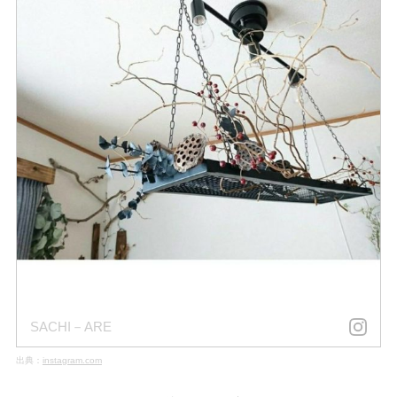
SACHI－ARE
出典：
instagram.com