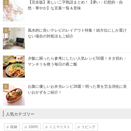
【完全版】美しい二字熟語まとめ！【儚い・幻想的・自
然・華やか】な言葉一覧＆意味
風水的に良いテレビのレイアウト特集！凶方位にしか置け
ない場合の対処法もご紹介
夕飯に困ったら参考にしたい人気レシピ50選！ネタ切れ・
マンネリを救う毎日の夜ご飯
お腹に優しいお弁当レシピ28選！弱った胃を労る消化に良
いおかずをご紹介！
人気カテゴリー
収納
100均
ミニマリスト
リビング