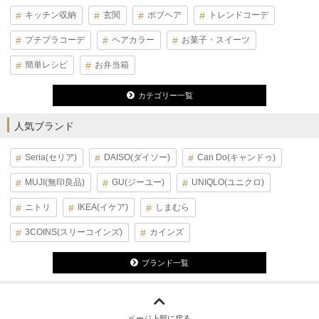
キッチン収納
玄関
ボブヘア
トレンドコーデ
プチプラコーデ
ヘアカラー
お菓子・スイーツ
簡単レシピ
お弁当箱
カテゴリー一覧
人気ブランド
Seria(セリア)
DAISO(ダイソー)
Can Do(キャンドゥ)
MUJI(無印良品)
GU(ジーユー)
UNIQLO(ユニクロ)
ニトリ
IKEA(イケア)
しまむら
3COINS(スリーコインズ)
カインズ
ブランド一覧
ページ上部に戻る