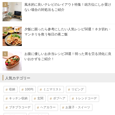
風水的に良いテレビのレイアウト特集！凶方位にしか置け
ない場合の対処法もご紹介
夕飯に困ったら参考にしたい人気レシピ50選！ネタ切れ・
マンネリを救う毎日の夜ご飯
お腹に優しいお弁当レシピ28選！弱った胃を労る消化に良
いおかずをご紹介！
人気カテゴリー
収納
100均
ミニマリスト
リビング
キッチン収納
玄関
ボブヘア
トレンドコーデ
プチプラコーデ
ヘアカラー
お菓子・スイーツ