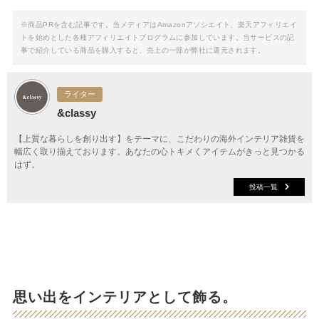
※商品PRを含む記事です。当メディアはAmazonアソシエイト、楽天アフィリエイ
トを始めとした各種アフィリエイトプログラムに参加しています。当サービスの記
事で紹介している商品を購入すると、売上の一部が弊社に還元されます。
ライター
&classy
【上質な暮らしを創り出す】をテーマに、こだわりの海外インテリア雑貨を
幅広く取り揃えております。あなたの心トキメくアイテムがきっと見つかる
はず。
投稿一覧
思い出をインテリアとして飾る。