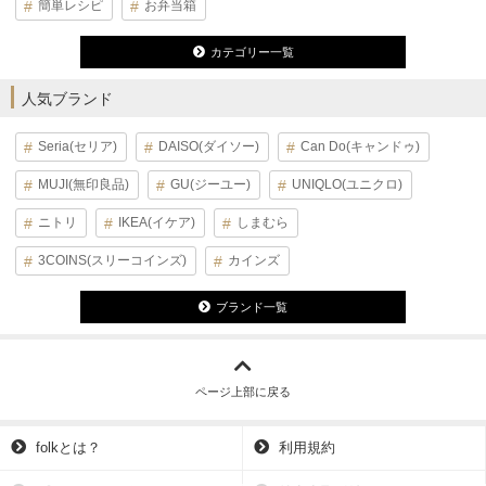
簡単レシピ
お弁当箱
カテゴリー一覧
人気ブランド
Seria(セリア)
DAISO(ダイソー)
Can Do(キャンドゥ)
MUJI(無印良品)
GU(ジーユー)
UNIQLO(ユニクロ)
ニトリ
IKEA(イケア)
しまむら
3COINS(スリーコインズ)
カインズ
ブランド一覧
ページ上部に戻る
folkとは？
利用規約