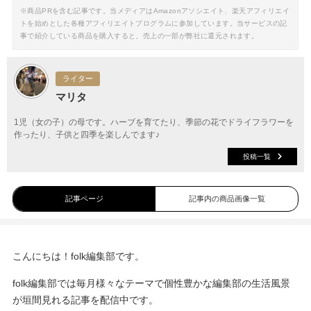
※商品PRを含む記事です。当メディアはAmazonアソシエイト、楽天アフィリエイ
トを始めとした各種アフィリエイトプログラムに参加しています。当サービスの記
事で紹介している商品を購入すると、売上の一部が弊社に還元されます。
ライター
マリタ
1児（女の子）の母です。ハーブを育てたり、季節の花でドライフラワーを
作ったり、子供と四季を楽しんでます♪
投稿一覧
記事ページ
記事内の商品画像一覧
こんにちは！folk編集部です。
folk編集部では毎月様々なテーマで個性豊かな編集部の生活風景
が垣間見れる記事を配信中です。