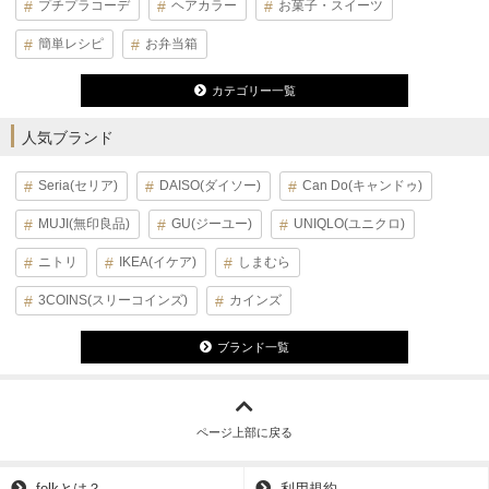
プチプラコーデ
ヘアカラー
お菓子・スイーツ
簡単レシピ
お弁当箱
カテゴリー一覧
人気ブランド
Seria(セリア)
DAISO(ダイソー)
Can Do(キャンドゥ)
MUJI(無印良品)
GU(ジーユー)
UNIQLO(ユニクロ)
ニトリ
IKEA(イケア)
しまむら
3COINS(スリーコインズ)
カインズ
ブランド一覧
ページ上部に戻る
folkとは？
利用規約