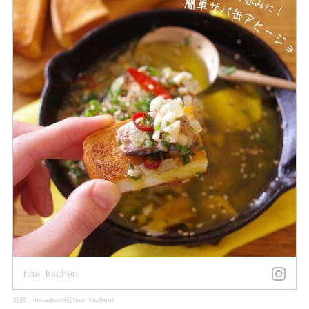
rina_kitchen
出典：
instagram(@rina_kitchen)