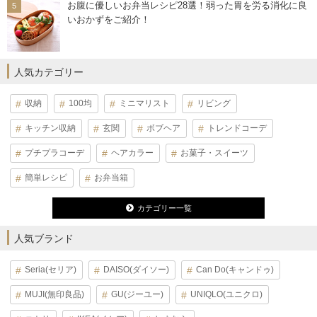
お腹に優しいお弁当レシピ28選！弱った胃を労る消化に良
いおかずをご紹介！
人気カテゴリー
収納
100均
ミニマリスト
リビング
キッチン収納
玄関
ボブヘア
トレンドコーデ
プチプラコーデ
ヘアカラー
お菓子・スイーツ
簡単レシピ
お弁当箱
カテゴリー一覧
人気ブランド
Seria(セリア)
DAISO(ダイソー)
Can Do(キャンドゥ)
MUJI(無印良品)
GU(ジーユー)
UNIQLO(ユニクロ)