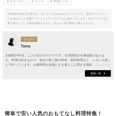
おもてなし
レシピ
簡単レシピ
※商品PRを含む記事です。当メディアはAmazonアソシエイト、楽天アフィリエイ
トを始めとした各種アフィリエイトプログラムに参加しています。当サービスの記
事で紹介している商品を購入すると、売上の一部が弊社に還元されます。
ライター
Tama
主婦歴14年目、二人の女の子のママです。住宅関係の仕事経験がありま
す。料理が好きなので、毎日の夜ご飯や時短・節約料理など、いろいろ楽し
んで作っています。お家時間を快適にする暮らしに関する情報を提案してい
...続きを読む
ます。
投稿一覧
簡単で安い人気のおもてなし料理特集！