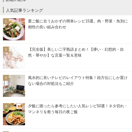
人気記事ランキング
栗ご飯に合うおかずの簡単レシピ15選。肉・野菜・魚別に
相性の良い組み合わせ
【完全版】美しい二字熟語まとめ！【儚い・幻想的・自
然・華やか】な言葉一覧＆意味
風水的に良いテレビのレイアウト特集！凶方位にしか置け
ない場合の対処法もご紹介
夕飯に困ったら参考にしたい人気レシピ50選！ネタ切れ・
マンネリを救う毎日の夜ご飯