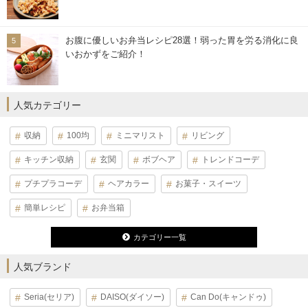
お腹に優しいお弁当レシピ28選！弱った胃を労る消化に良
いおかずをご紹介！
人気カテゴリー
収納
100均
ミニマリスト
リビング
キッチン収納
玄関
ボブヘア
トレンドコーデ
プチプラコーデ
ヘアカラー
お菓子・スイーツ
簡単レシピ
お弁当箱
カテゴリー一覧
人気ブランド
Seria(セリア)
DAISO(ダイソー)
Can Do(キャンドゥ)