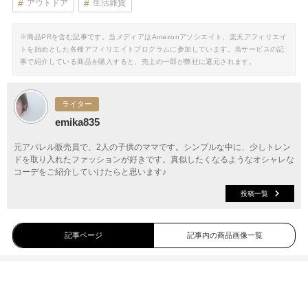
アウトドア
生活雑貨
※商品PRを含む記事です。当メディアはAmazonアソシエイト、楽天アフィリエイ
トを始めとした各種アフィリエイトプログラムに参加しています。当サービスの記
事で紹介している商品を購入すると、売上の一部が弊社に還元されます。
ライター
emika835
元アパレル販売員で、2人の子供のママです。シンプルな中に、少しトレン
ドを取り入れたファッションが好きです。真似したくなるようなオシャレな
コーデをご紹介していけたらと思います♪
投稿一覧
記事ページ
記事内の商品画像一覧