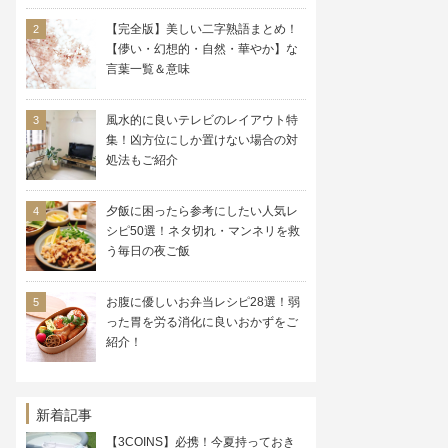
【完全版】美しい二字熟語まとめ！
【儚い・幻想的・自然・華やか】な
言葉一覧＆意味
風水的に良いテレビのレイアウト特
集！凶方位にしか置けない場合の対
処法もご紹介
夕飯に困ったら参考にしたい人気レ
シピ50選！ネタ切れ・マンネリを救
う毎日の夜ご飯
お腹に優しいお弁当レシピ28選！弱
った胃を労る消化に良いおかずをご
紹介！
新着記事
【3COINS】必携！今夏持っておき