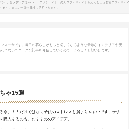
事です。当メディアはAmazonアソシエイト、楽天アフィリエイトを始めとした各種アフィリエ
すると、売上の一部が弊社に還元されます。
ラフォー女です。毎日の暮らしがもっと楽しくなるような素敵なインテリアや便
捉われないユニークな記事を発信していくので、よろしくお願いします。
ちゃ15選
る今、大人だけではなく子供のストレスも溜まりやすいです。子供
を購入するのも、おすすめのアイデア。