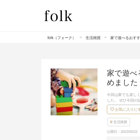
folk（フォーク）
生活雑貨
家で遊べるおすす
家で遊べ
めました
今回は家でも楽し
した。 ぜひ今回
お気に入りに
生活雑貨
公開日：
2022/02/22