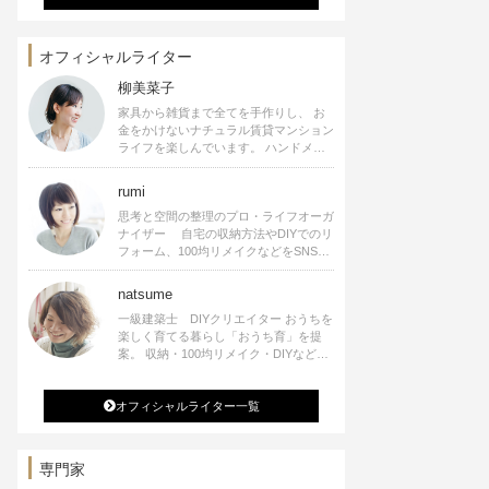
オフィシャルライター
柳美菜子
家具から雑貨まで全てを手作りし、 お
金をかけないナチュラル賃貸マンション
ライフを楽しんでいます。 ハンドメイ
ド雑貨やインテリアに関する著書も出
版、また様々なメディアでも執筆してい
rumi
ます。
思考と空間の整理のプロ・ライフオーガ
ナイザー 自宅の収納方法やDIYでのリ
フォーム、100均リメイクなどをSNSで
公開中。 収納やリメイク、インテリア
の記事の執筆、雑誌・WEBサイトへレ
natsume
シピ提供、店舗プロデュース 2016年９
一級建築士 DIYクリエイター おうちを
月に宝島社より【Rumiのおうち時間を
楽しく育てる暮らし「おうち育」を提
楽しむインテリア】を出版しました。
案。 収納・100均リメイク・DIYなどお
うちに関する楽しいアイディアをSNSで
発信中。 著書 なつめさんちの新しい
オフィシャルライター一覧
のになつかしいアンティークな部屋つく
り 雑誌掲載・TV出演・コラム執筆・
空間プロデュースなど
専門家