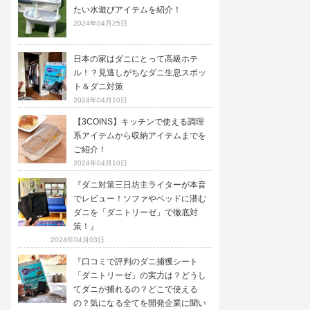
たい水遊びアイテムを紹介！
2024年04月25日
日本の家はダニにとって高級ホテ
ル！？見逃しがちなダニ生息スポッ
ト＆ダニ対策
2024年04月10日
【3COINS】キッチンで使える調理
系アイテムから収納アイテムまでを
ご紹介！
2024年04月10日
『ダニ対策三日坊主ライターが本音
でレビュー！ソファやベッドに潜む
ダニを「ダニトリーゼ」で徹底対
策！』
2024年04月03日
『口コミで評判のダニ捕獲シート
「ダニトリーゼ」の実力は？どうし
てダニが捕れるの？どこで使える
の？気になる全てを開発企業に聞い