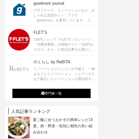
goodroom journal
デザイナーズ、リノベーションなど、お
しゃれな賃貸サイト・アプリ
「goodroom」を運営しています。 イン
テリアや、ひとり暮らし、ふたり暮らし
のアイディアなど、賃貸でも自分らしい
FLET’S
暮らしを楽しむためのヒントをお届けし
100円ショップ「FLET’S（フレッツ）」
ます。
「百圓領事館」の情報サイト『100円の
チカラ』から、人気の記事をお届けしま
す。
のくらし by ReBITA
リノベーショマンションや戸建て、一棟
まるごとリノベーション、シェアハウス
など幅広いリノベーションの選択肢すべ
てが揃うリビタ。ホテル・ワークラウン
ジ・シェアスペースなど、「住む」だけ
専門家一覧
ではなく「働く」「遊ぶ」「学ぶ」「旅
する」といった領域でも、暮らしや生き
方を楽しく豊かにする様々なプロジェク
トを手掛けています。
人気記事ランキング
栗ご飯に合うおかずの簡単レシピ15
選。肉・野菜・魚別に相性の良い組
み合わせ