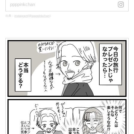
ppppinkchan
出典：
instagram(@ppppinkchan)