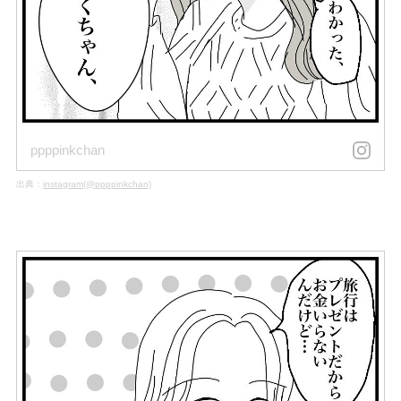
ppppinkchan
出典：
instagram(@ppppinkchan)