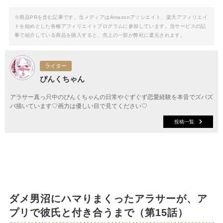
※商品PRを含む記事です。当メディアはAmazonアソシエイト、楽天アフィリエイ
トを始めとした各種アフィリエイトプログラムに参加しています。当サービスの記
事で紹介している商品を購入すると、売上の一部が弊社に還元されます。
ライター
ぴんくちゃん
アラサー真っ只中のぴんくちゃんの日常やぐずぐず恋愛経験を本音でズバズ
バ描いています♡画力は優しい目で見てください♡
投稿一覧
ダメ男沼にハマりまくったアラサーが、ア
プリで彼氏と付き合うまで（第15話）