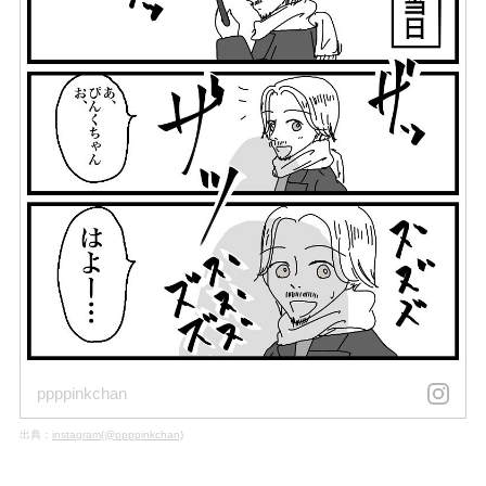
ppppinkchan
出典：
instagram(@ppppinkchan)