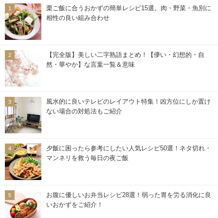
栗ご飯に合うおかずの簡単レシピ15選。肉・野菜・魚別に
相性の良い組み合わせ
【完全版】美しい二字熟語まとめ！【儚い・幻想的・自
然・華やか】な言葉一覧＆意味
風水的に良いテレビのレイアウト特集！凶方位にしか置け
ない場合の対処法もご紹介
夕飯に困ったら参考にしたい人気レシピ50選！ネタ切れ・
マンネリを救う毎日の夜ご飯
お腹に優しいお弁当レシピ28選！弱った胃を労る消化に良
いおかずをご紹介！