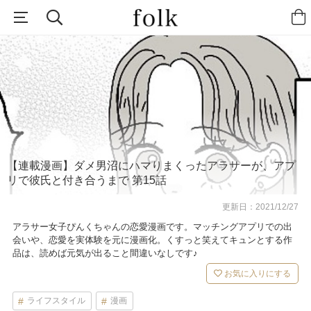
【連載漫画】ダメ男沼にハマりまくったアラサーが、アプ
リで彼氏と付き合うまで 第15話
更新日：
2021/12/27
アラサー女子ぴんくちゃんの恋愛漫画です。マッチングアプリでの出
会いや、恋愛を実体験を元に漫画化。くすっと笑えてキュンとする作
品は、読めば元気が出ること間違いなしです♪
お気に入りにする
ライフスタイル
漫画