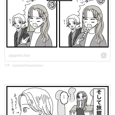
ppppinkchan
出典：
instagram(@ppppinkchan)