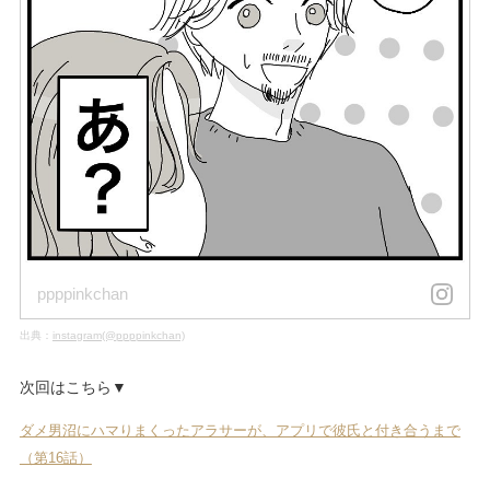
ppppinkchan
出典：
instagram(@ppppinkchan)
次回はこちら▼
ダメ男沼にハマりまくったアラサーが、アプリで彼氏と付き合うまで
（第16話）