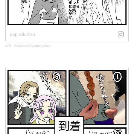
ppppinkchan
出典：
instagram(@ppppinkchan)