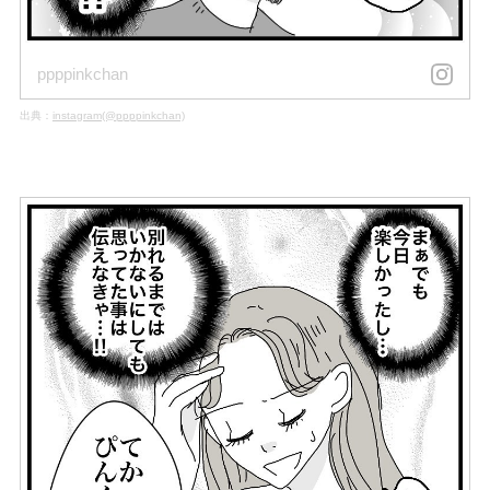
ppppinkchan
出典：
instagram(@ppppinkchan)