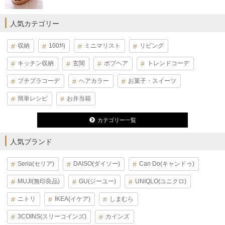
人気カテゴリー
収納
100均
ミニマリスト
リビング
キッチン収納
玄関
ボブヘア
トレンドコーデ
プチプラコーデ
ヘアカラー
お菓子・スイーツ
簡単レシピ
お弁当箱
カテゴリー一覧
人気ブランド
Seria(セリア)
DAISO(ダイソー)
Can Do(キャンドゥ)
MUJI(無印良品)
GU(ジーユー)
UNIQLO(ユニクロ)
ニトリ
IKEA(イケア)
しまむら
3COINS(スリーコインズ)
カインズ