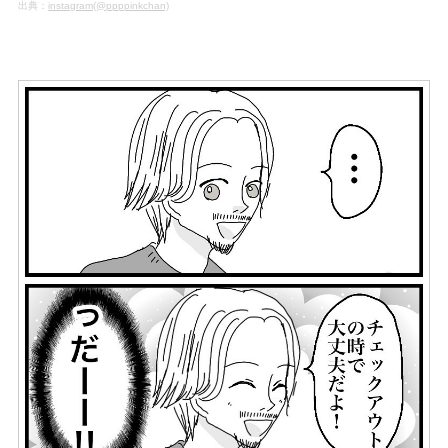
出典：
instagram(@ppppinkchan)