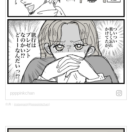
ppppinkchan
出典：
instagram(@ppppinkchan)