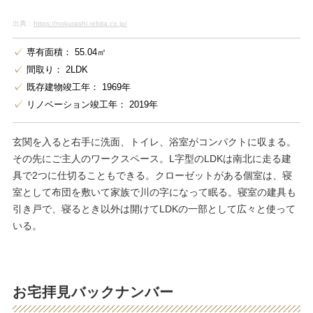
出典：
https://nokurashi.rebita.co.jp/
専有面積： 55.04㎡
間取り： 2LDK
既存建物竣工年： 1969年
リノベーション竣工年： 2019年
玄関を入ると右手に洗面、トイレ、浴室がコンパクトに収まる。
その先にご主人のワークスペース。L字型のLDKは南北に走る建
具で2つに仕切ることもできる。クローゼットがある個室は、寝
室として布団を敷いて家族で川の字になって眠る。寝室の建具も
引き戸で、寝るとき以外は開けてLDKの一部として広々と使って
いる。
お宅拝見バックナンバー