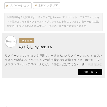
リノベーション
木材インテリア
※商品PRを含む記事です。当メディアはAmazonアソシエイト、楽天アフィリエイ
トを始めとした各種アフィリエイトプログラムに参加しています。当サービスの記
事で紹介している商品を購入すると、売上の一部が弊社に還元されます。
ライター
のくらし by ReBITA
リノベーショマンションや戸建て、一棟まるごとリノベーション、シェアハ
ウスなど幅広いリノベーションの選択肢すべてが揃うリビタ。ホテル・ワー
クラウンジ・シェアスペースなど、「住む」だけではなく「働く」「遊ぶ」
...続きを読む
「学ぶ」「旅する」といった領域でも、暮らしや生き方を楽しく豊かにする
投稿一覧
様々なプロジェクトを手掛けています。