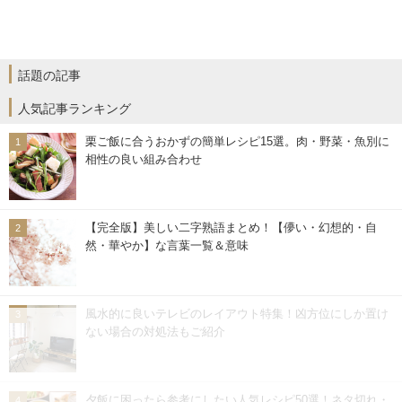
話題の記事
人気記事ランキング
栗ご飯に合うおかずの簡単レシピ15選。肉・野菜・魚別に
相性の良い組み合わせ
【完全版】美しい二字熟語まとめ！【儚い・幻想的・自
然・華やか】な言葉一覧＆意味
風水的に良いテレビのレイアウト特集！凶方位にしか置け
ない場合の対処法もご紹介
夕飯に困ったら参考にしたい人気レシピ50選！ネタ切れ・