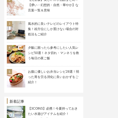
【儚い・幻想的・自然・華やか】な
言葉一覧＆意味
風水的に良いテレビのレイアウト特
集！凶方位にしか置けない場合の対
処法もご紹介
夕飯に困ったら参考にしたい人気レ
シピ50選！ネタ切れ・マンネリを救
う毎日の夜ご飯
お腹に優しいお弁当レシピ28選！弱
った胃を労る消化に良いおかずをご
紹介！
新着記事
【3COINS】必携！今夏持っておき
たい水遊びアイテムを紹介！