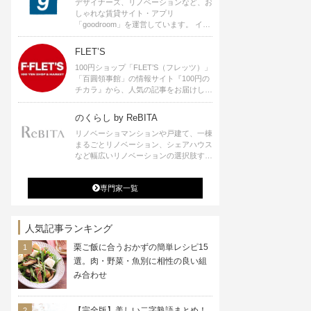
デザイナーズ、リノベーションなど、お
しゃれな賃貸サイト・アプリ
「goodroom」を運営しています。 イン
テリアや、ひとり暮らし、ふたり暮らし
のアイディアなど、賃貸でも自分らしい
FLET’S
暮らしを楽しむためのヒントをお届けし
100円ショップ「FLET’S（フレッツ）」
ます。
「百圓領事館」の情報サイト『100円の
チカラ』から、人気の記事をお届けしま
す。
のくらし by ReBITA
リノベーショマンションや戸建て、一棟
まるごとリノベーション、シェアハウス
など幅広いリノベーションの選択肢すべ
てが揃うリビタ。ホテル・ワークラウン
ジ・シェアスペースなど、「住む」だけ
専門家一覧
ではなく「働く」「遊ぶ」「学ぶ」「旅
する」といった領域でも、暮らしや生き
方を楽しく豊かにする様々なプロジェク
トを手掛けています。
人気記事ランキング
栗ご飯に合うおかずの簡単レシピ15
選。肉・野菜・魚別に相性の良い組
み合わせ
【完全版】美しい二字熟語まとめ！