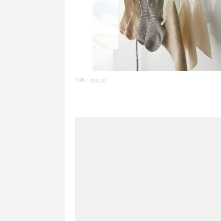
出典：
zozo.jp