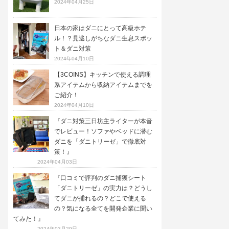
2024年04月25日
日本の家はダニにとって高級ホテ
ル！？見逃しがちなダニ生息スポッ
ト＆ダニ対策
2024年04月10日
【3COINS】キッチンで使える調理
系アイテムから収納アイテムまでを
ご紹介！
2024年04月10日
『ダニ対策三日坊主ライターが本音
でレビュー！ソファやベッドに潜む
ダニを「ダニトリーゼ」で徹底対
策！』
2024年04月03日
『口コミで評判のダニ捕獲シート
「ダニトリーゼ」の実力は？どうし
てダニが捕れるの？どこで使える
の？気になる全てを開発企業に聞い
てみた！』
2024年03月29日