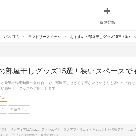
新規登録
ー・バス用品
ランドリーアイテム
おすすめの部屋干しグッズ15選！狭い
の部屋干しグッズ15選！狭いスペースで
けど天気や帰宅時間の兼ね合いで、部屋干しせざるを得ないという方も多いのではな
利な部屋干しグッズをご紹介します。
する
テム
室内干し
事です。当メディアはAmazonアソシエイト、楽天アフィリエイトを始めとした各種アフィリエ
すると、売上の一部が弊社に還元されます。