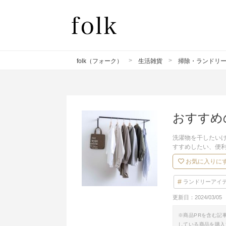
folk（フォーク）
生活雑貨
掃除・ランドリ
おすすめ
洗濯物を干したい
すすめしたい、便
お気に入りに
ランドリーアイ
更新日：
2024/03/05
※商品PRを含む記
している商品を購入