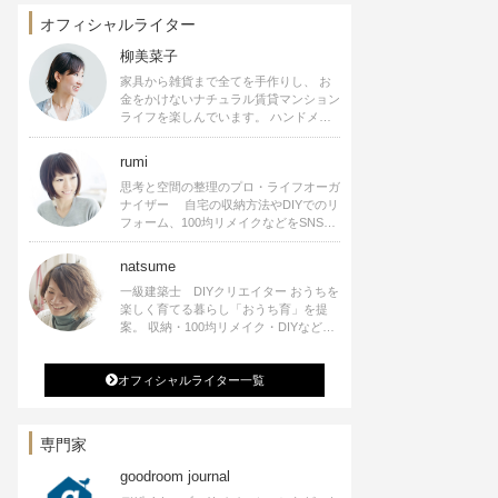
オフィシャルライター
柳美菜子
家具から雑貨まで全てを手作りし、 お
金をかけないナチュラル賃貸マンション
ライフを楽しんでいます。 ハンドメイ
ド雑貨やインテリアに関する著書も出
版、また様々なメディアでも執筆してい
rumi
ます。
思考と空間の整理のプロ・ライフオーガ
ナイザー 自宅の収納方法やDIYでのリ
フォーム、100均リメイクなどをSNSで
公開中。 収納やリメイク、インテリア
の記事の執筆、雑誌・WEBサイトへレ
natsume
シピ提供、店舗プロデュース 2016年９
一級建築士 DIYクリエイター おうちを
月に宝島社より【Rumiのおうち時間を
楽しく育てる暮らし「おうち育」を提
楽しむインテリア】を出版しました。
案。 収納・100均リメイク・DIYなどお
うちに関する楽しいアイディアをSNSで
発信中。 著書 なつめさんちの新しい
オフィシャルライター一覧
のになつかしいアンティークな部屋つく
り 雑誌掲載・TV出演・コラム執筆・
空間プロデュースなど
専門家
goodroom journal