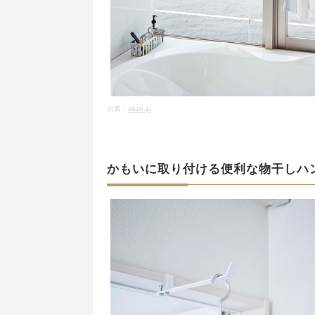
出典：
zozo.jp
かもいに取り付ける便利な物干しハ