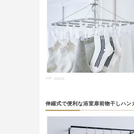
出典：
zozo.jp
伸縮式で便利な浴室扉前物干しハン