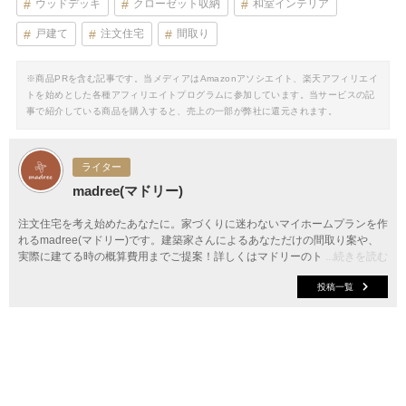
ウッドデッキ
クローゼット収納
和室インテリア
戸建て
注文住宅
間取り
※商品PRを含む記事です。当メディアはAmazonアソシエイト、楽天アフィリエイ
トを始めとした各種アフィリエイトプログラムに参加しています。当サービスの記
事で紹介している商品を購入すると、売上の一部が弊社に還元されます。
ライター
madree(マドリー)
注文住宅を考え始めたあなたに。家づくりに迷わないマイホームプランを作
れるmadree(マドリー)です。建築家さんによるあなただけの間取り案や、
実際に建てる時の概算費用までご提案！詳しくはマドリーのトップページか
...続きを読む
ら。
投稿一覧