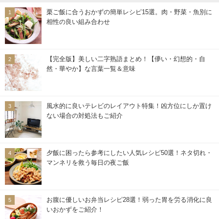
栗ご飯に合うおかずの簡単レシピ15選。肉・野菜・魚別に
相性の良い組み合わせ
【完全版】美しい二字熟語まとめ！【儚い・幻想的・自
然・華やか】な言葉一覧＆意味
風水的に良いテレビのレイアウト特集！凶方位にしか置け
ない場合の対処法もご紹介
夕飯に困ったら参考にしたい人気レシピ50選！ネタ切れ・
マンネリを救う毎日の夜ご飯
お腹に優しいお弁当レシピ28選！弱った胃を労る消化に良
いおかずをご紹介！