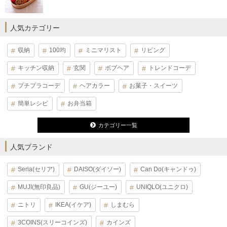
人気カテゴリー
収納
100均
ミニマリスト
リビング
キッチン収納
玄関
ボブヘア
トレンドコーデ
プチプラコーデ
ヘアカラー
お菓子・スイーツ
簡単レシピ
お弁当箱
カテゴリー一覧
人気ブランド
Seria(セリア)
DAISO(ダイソー)
Can Do(キャンドゥ)
MUJI(無印良品)
GU(ジーユー)
UNIQLO(ユニクロ)
ニトリ
IKEA(イケア)
しまむら
3COINS(スリーコインズ)
カインズ