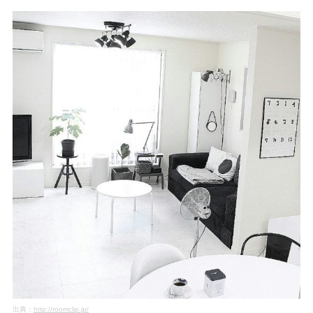
出典：
http://roomclip.jp/