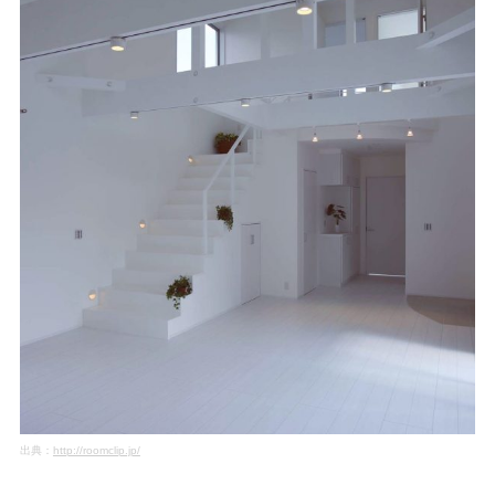
出典：
http://roomclip.jp/