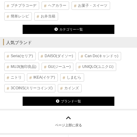
プチプラコーデ
ヘアカラー
お菓子・スイーツ
簡単レシピ
お弁当箱
カテゴリー一覧
人気ブランド
Seria(セリア)
DAISO(ダイソー)
Can Do(キャンドゥ)
MUJI(無印良品)
GU(ジーユー)
UNIQLO(ユニクロ)
ニトリ
IKEA(イケア)
しまむら
3COINS(スリーコインズ)
カインズ
ブランド一覧
ページ上部に戻る