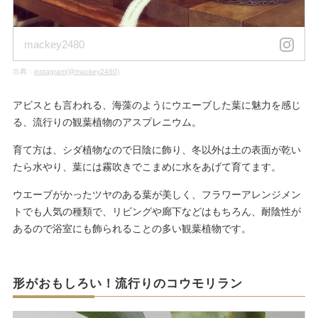
mackey2480
出典：
instagram(@mackey2480)
アビスとも言われる、海藻のようにウエーブした葉に魅力を感じ
る、流行りの観葉植物のアスプレニウム。
育て方は、シダ植物なので日陰に飾り、冬以外は土の表面が乾い
たら水やり、葉には霧吹きでこまめに水をあげて育てます。
ウエーブがかったツヤのある葉が美しく、フラワーアレンジメン
トでも人気の種類で、リビングや廊下などはもちろん、耐陰性が
あるので浴室にも飾られることの多い観葉植物です。
形がおもしろい！流行りのコウモリラン