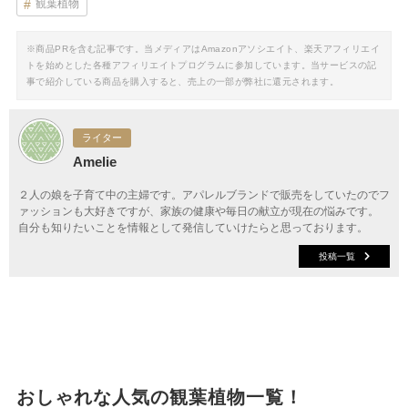
観葉植物
※商品PRを含む記事です。当メディアはAmazonアソシエイト、楽天アフィリエイ
トを始めとした各種アフィリエイトプログラムに参加しています。当サービスの記
事で紹介している商品を購入すると、売上の一部が弊社に還元されます。
ライター
Amelie
２人の娘を子育て中の主婦です。アパレルブランドで販売をしていたのでフ
ァッションも大好きですが、家族の健康や毎日の献立が現在の悩みです。
自分も知りたいことを情報として発信していけたらと思っております。
投稿一覧
おしゃれな人気の観葉植物一覧！