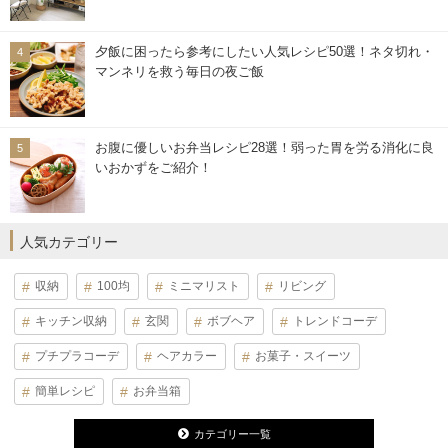
夕飯に困ったら参考にしたい人気レシピ50選！ネタ切れ・
マンネリを救う毎日の夜ご飯
お腹に優しいお弁当レシピ28選！弱った胃を労る消化に良
いおかずをご紹介！
人気カテゴリー
収納
100均
ミニマリスト
リビング
キッチン収納
玄関
ボブヘア
トレンドコーデ
プチプラコーデ
ヘアカラー
お菓子・スイーツ
簡単レシピ
お弁当箱
カテゴリー一覧