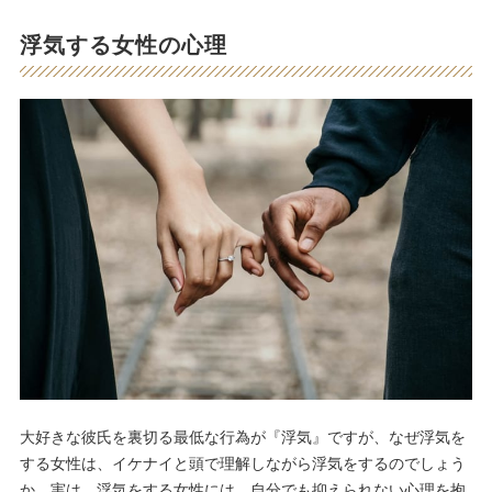
浮気する女性の心理
大好きな彼氏を裏切る最低な行為が『浮気』ですが、なぜ浮気を
する女性は、イケナイと頭で理解しながら浮気をするのでしょう
か。実は、浮気をする女性には、自分でも抑えられない心理を抱