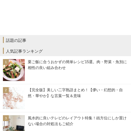
話題の記事
人気記事ランキング
栗ご飯に合うおかずの簡単レシピ15選。肉・野菜・魚別に
相性の良い組み合わせ
【完全版】美しい二字熟語まとめ！【儚い・幻想的・自
然・華やか】な言葉一覧＆意味
風水的に良いテレビのレイアウト特集！凶方位にしか置け
ない場合の対処法もご紹介