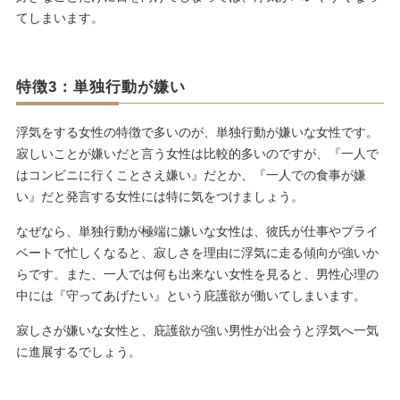
てしまいます。
特徴3：単独行動が嫌い
浮気をする女性の特徴で多いのが、単独行動が嫌いな女性です。
寂しいことが嫌いだと言う女性は比較的多いのですが、『一人で
はコンビニに行くことさえ嫌い』だとか、『一人での食事が嫌
い』だと発言する女性には特に気をつけましょう。
なぜなら、単独行動が極端に嫌いな女性は、彼氏が仕事やプライ
ベートで忙しくなると、寂しさを理由に浮気に走る傾向が強いか
らです。また、一人では何も出来ない女性を見ると、男性心理の
中には『守ってあげたい』という庇護欲が働いてしまいます。
寂しさが嫌いな女性と、庇護欲が強い男性が出会うと浮気へ一気
に進展するでしょう。