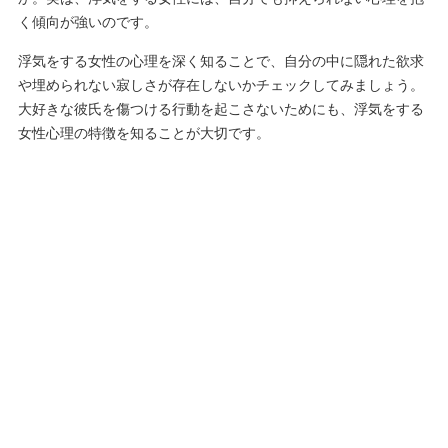
く傾向が強いのです。
浮気をする女性の心理を深く知ることで、自分の中に隠れた欲求
や埋められない寂しさが存在しないかチェックしてみましょう。
大好きな彼氏を傷つける行動を起こさないためにも、浮気をする
女性心理の特徴を知ることが大切です。