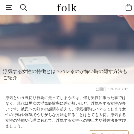
浮気する女性の特徴とは？バレるのが怖い時の隠す方法も
ご紹介
公開日：
2019/07/16
浮気という裏切り行為に走ってしまうのは、何も男性に限った事では
なく、現代は男女の浮気経験率に差が無いほど、浮気をする女性が多
いです。彼氏への好きの感情を超えて、浮気相手にハマってしまう女
性の行動や浮気でやりがちな方法を知ることはとても大切。浮気する
女性の特徴や心理に触れて、浮気する女性への抑止力や対処法を学び
ましょう。