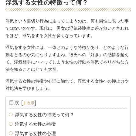
浮気する女性の特徴って何？
浮気という裏切り行為に走ってしまうのは、何も男性に限った事
ではないのです。現代は、男女の浮気経験率に差が無いと言われ
るほど、浮気をする女性が多くなっています。
浮気をする女性には、一体どのような特徴があり、どのような行
動をとるのか気になりますよね。彼氏への『好き』の感情を超え
て、浮気相手にハマってしまう女性の行動や浮気でやりがちな方
法を知ることはとても大切。
浮気する女性の特徴や心理に触れて、浮気する女性への抑止力や
対処法を学びましょう。
目次
[
]
非表示
浮気する女性の特徴って何？
浮気する女性の特徴
浮気する女性の心理