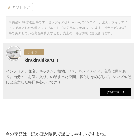
アウトドア
※商品PRを含む記事です。当メディアはAmazonアソシエイト、楽天アフィリエイ
トを始めとした各種アフィリエイトプログラムに参加しています。当サービスの記
事で紹介している商品を購入すると、売上の一部が弊社に還元されます。
ライター
kirakirahikaru_s
インテリア、住宅、キッチン、植物、DIY、ハンドメイド、色彩に興味あ
り。自分の「お気に入り」の詰まった空間、暮らしをめざして。シンプルだ
けど充実した毎日を心がけて(^^)
投稿一覧
今の季節は、ぽかぽか陽気で過ごしやすいですよね。