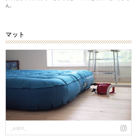
ん。
マット
_a.tjmt_