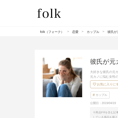
folk（フォーク）
恋愛
カップル
彼氏が
彼氏が元
大好きな彼氏の元
元カノに悩む女性
お気に入りに
カップル
公開日：
2019/04/19
※商品PRを含む記
している商品を購入