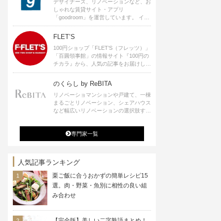
デザイナーズ、リノベーションなど、お
しゃれな賃貸サイト・アプリ
「goodroom」を運営しています。 イン
テリアや、ひとり暮らし、ふたり暮らし
のアイディアなど、賃貸でも自分らしい
FLET’S
暮らしを楽しむためのヒントをお届けし
100円ショップ「FLET’S（フレッツ）」
ます。
「百圓領事館」の情報サイト『100円の
チカラ』から、人気の記事をお届けしま
す。
のくらし by ReBITA
リノベーショマンションや戸建て、一棟
まるごとリノベーション、シェアハウス
など幅広いリノベーションの選択肢すべ
てが揃うリビタ。ホテル・ワークラウン
ジ・シェアスペースなど、「住む」だけ
専門家一覧
ではなく「働く」「遊ぶ」「学ぶ」「旅
する」といった領域でも、暮らしや生き
方を楽しく豊かにする様々なプロジェク
トを手掛けています。
人気記事ランキング
栗ご飯に合うおかずの簡単レシピ15
選。肉・野菜・魚別に相性の良い組
み合わせ
【完全版】美しい二字熟語まとめ！