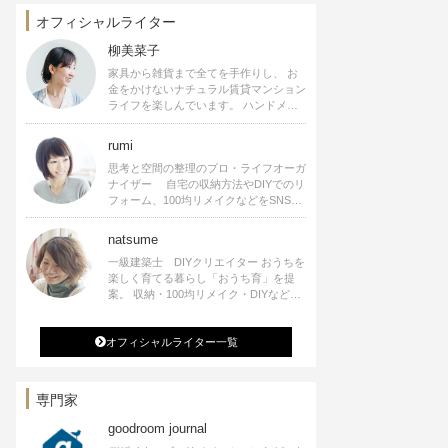
オフィシャルライター
柳美菜子
家具から雑貨まで全てを手作りし、 お
金をかけないナチュラル賃貸マンション
ライフを楽しんでいます。 ハンドメイ
ド雑貨やインテリアに関する著書も出
版、また様々なメディアでも執筆してい
rumi
ます。
思考と空間の整理のプロ・ライフオーガ
ナイザー 自宅の収納方法やDIYでのリ
フォーム、100均リメイクなどをSNSで
公開中。 収納やリメイク、インテリア
の記事の執筆、雑誌・WEBサイトへレ
natsume
シピ提供、店舗プロデュース 2016年９
一級建築士 DIYクリエイター おうちを
月に宝島社より【Rumiのおうち時間を
楽しく育てる暮らし「おうち育」を提
楽しむインテリア】を出版しました。
案。 収納・100均リメイク・DIYなどお
うちに関する楽しいアイディアをSNSで
発信中。 著書 なつめさんちの新しい
オフィシャルライター一覧
のになつかしいアンティークな部屋つく
り 雑誌掲載・TV出演・コラム執筆・
空間プロデュースなど
専門家
goodroom journal