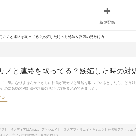
新規登録
元カノと連絡を取ってる？嫉妬した時の対処法＆浮気の見分け方
カノと連絡を取ってる？嫉妬した時の対
カノ、気になりませんか？さらに彼氏が元カノと連絡を取っているとしたら、どう対
のために嫉妬の対処法や浮気の見分け方をまとめてみました。
する
事です。当メディアはAmazonアソシエイト、楽天アフィリエイトを始めとした各種アフィリエ
すると、売上の一部が弊社に還元されます。