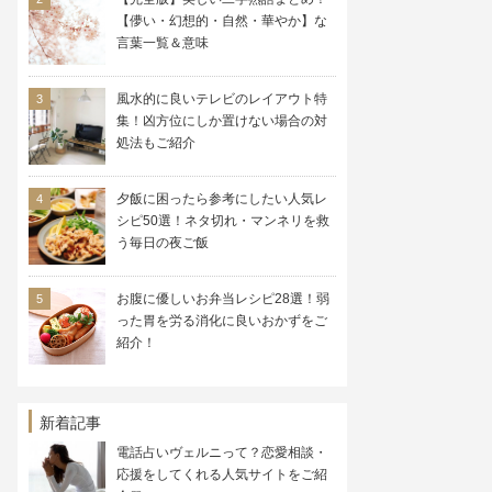
【儚い・幻想的・自然・華やか】な
言葉一覧＆意味
風水的に良いテレビのレイアウト特
集！凶方位にしか置けない場合の対
処法もご紹介
夕飯に困ったら参考にしたい人気レ
シピ50選！ネタ切れ・マンネリを救
う毎日の夜ご飯
お腹に優しいお弁当レシピ28選！弱
った胃を労る消化に良いおかずをご
紹介！
新着記事
電話占いヴェルニって？恋愛相談・
応援をしてくれる人気サイトをご紹