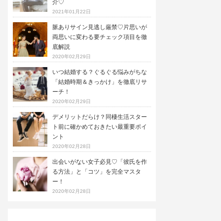
介♡
2021年01月22日
脈ありサイン見逃し厳禁♡片思いが
両思いに変わる要チェック項目を徹
底解説
2020年02月29日
いつ結婚する？ぐるぐる悩みがちな
「結婚時期＆きっかけ」を徹底リサ
ーチ！
2020年02月29日
デメリットだらけ？同棲生活スター
ト前に確かめておきたい最重要ポイ
ント
2020年02月28日
出会いがない女子必見♡「彼氏を作
る方法」と「コツ」を完全マスタ
ー！
2020年02月28日