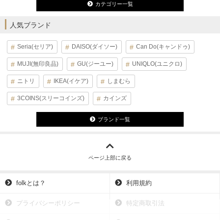
カテゴリー一覧
人気ブランド
Seria(セリア)
DAISO(ダイソー)
Can Do(キャンドゥ)
MUJI(無印良品)
GU(ジーユー)
UNIQLO(ユニクロ)
ニトリ
IKEA(イケア)
しまむら
3COINS(スリーコインズ)
カインズ
ブランド一覧
ページ上部に戻る
folkとは？
利用規約
プライバシーポリシー
特定商取引法