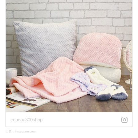
coucou300shop
出典：
instagram.com