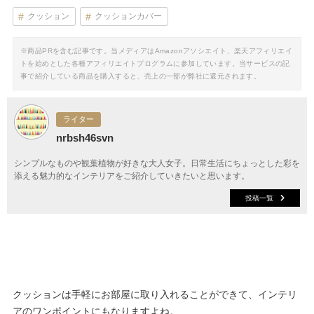
クッション
クッションカバー
※商品PRを含む記事です。当メディアはAmazonアソシエイト、楽天アフィリエイ
トを始めとした各種アフィリエイトプログラムに参加しています。当サービスの記
事で紹介している商品を購入すると、売上の一部が弊社に還元されます。
ライター
nrbsh46svn
シンプルなものや観葉植物が好きな大人女子。日常生活にちょっとした彩を
添える魅力的なインテリアをご紹介していきたいと思います。
投稿一覧
クッションは手軽にお部屋に取り入れることができて、インテリ
アのワンポイントにもなりますよね。