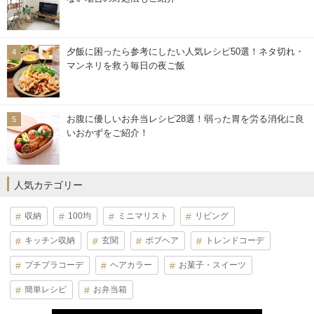
夕飯に困ったら参考にしたい人気レシピ50選！ネタ切れ・
マンネリを救う毎日の夜ご飯
お腹に優しいお弁当レシピ28選！弱った胃を労る消化に良
いおかずをご紹介！
人気カテゴリー
収納
100均
ミニマリスト
リビング
キッチン収納
玄関
ボブヘア
トレンドコーデ
プチプラコーデ
ヘアカラー
お菓子・スイーツ
簡単レシピ
お弁当箱