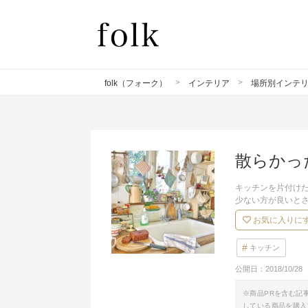
folk（フォーク）
インテリア
場所別インテ
散らかっ
キッチンを片付け
少ない方が良いと
お気に入りに
キッチン
公開日：
2018/10/28
※商品PRを含む記
している商品を購入