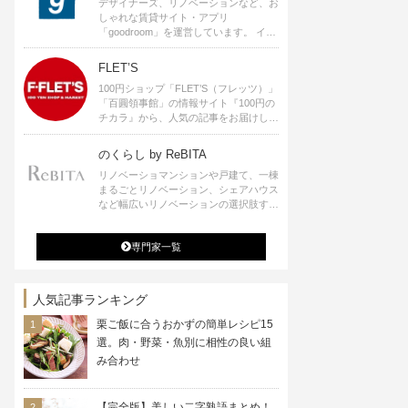
デザイナーズ、リノベーションなど、お
しゃれな賃貸サイト・アプリ
「goodroom」を運営しています。 イン
テリアや、ひとり暮らし、ふたり暮らし
のアイディアなど、賃貸でも自分らしい
FLET’S
暮らしを楽しむためのヒントをお届けし
100円ショップ「FLET’S（フレッツ）」
ます。
「百圓領事館」の情報サイト『100円の
チカラ』から、人気の記事をお届けしま
す。
のくらし by ReBITA
リノベーショマンションや戸建て、一棟
まるごとリノベーション、シェアハウス
など幅広いリノベーションの選択肢すべ
てが揃うリビタ。ホテル・ワークラウン
ジ・シェアスペースなど、「住む」だけ
専門家一覧
ではなく「働く」「遊ぶ」「学ぶ」「旅
する」といった領域でも、暮らしや生き
方を楽しく豊かにする様々なプロジェク
トを手掛けています。
人気記事ランキング
栗ご飯に合うおかずの簡単レシピ15
選。肉・野菜・魚別に相性の良い組
み合わせ
【完全版】美しい二字熟語まとめ！