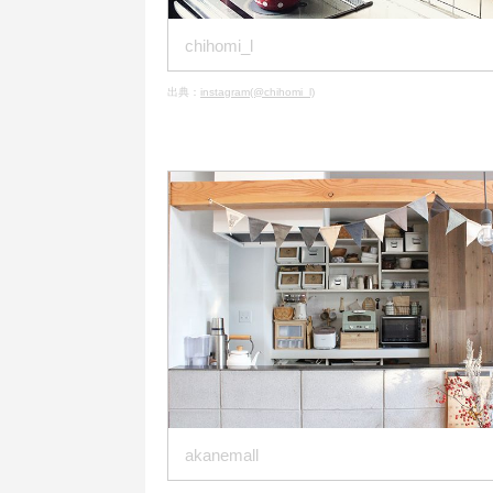
chihomi_l
出典：
instagram(@chihomi_l)
akanemall