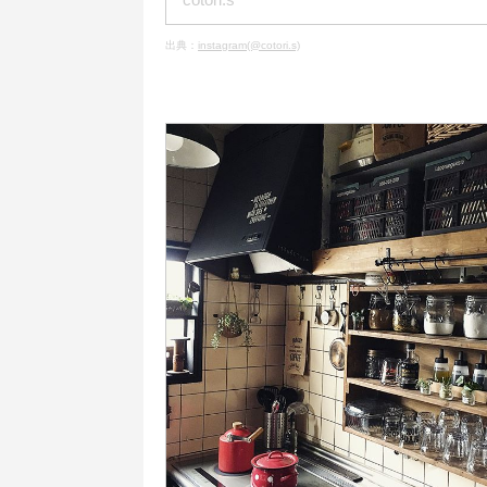
出典：
instagram(@cotori.s)