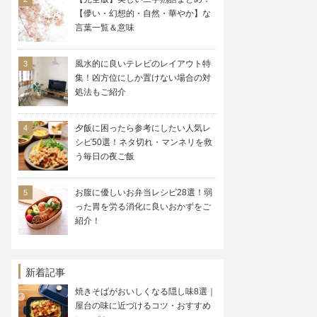
【儚い・幻想的・自然・華やか】な
言葉一覧＆意味
風水的に良いテレビのレイアウト特
集！凶方位にしか置けない場合の対
処法もご紹介
夕飯に困ったら参考にしたい人気レ
シピ50選！ネタ切れ・マンネリを救
う毎日の夜ご飯
お腹に優しいお弁当レシピ28選！弱
った胃を労る消化に良いおかずをご
紹介！
新着記事
焼きそばがおいしくなる隠し味8選｜
屋台の味に近づけるコツ・おすすめ