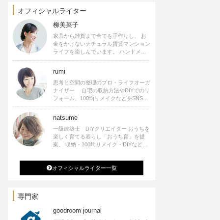
オフィシャルライター
柳美菜子
家具から雑貨まで全てを手作りし、 お
金をかけないナチュラル賃貸マンション
ライフを楽しんでいます。 ハンドメイ
ド雑貨やインテリアに関する著書も出
版、また様々なメディアでも執筆してい
rumi
ます。
思考と空間の整理のプロ・ライフオーガ
ナイザー 自宅の収納方法やDIYでのリ
フォーム、100均リメイクなどをSNSで
公開中。 収納やリメイク、インテリア
の記事の執筆、雑誌・WEBサイトへレ
natsume
シピ提供、店舗プロデュース 2016年９
一級建築士 DIYクリエイター おうちを
月に宝島社より【Rumiのおうち時間を
楽しく育てる暮らし「おうち育」を提
楽しむインテリア】を出版しました。
案。 収納・100均リメイク・DIYなどお
うちに関する楽しいアイディアをSNSで
発信中。 著書 なつめさんちの新しい
オフィシャルライター一覧
のになつかしいアンティークな部屋つく
り 雑誌掲載・TV出演・コラム執筆・
空間プロデュースなど
専門家
goodroom journal