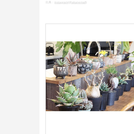
出典：
instagram(@akanemall)