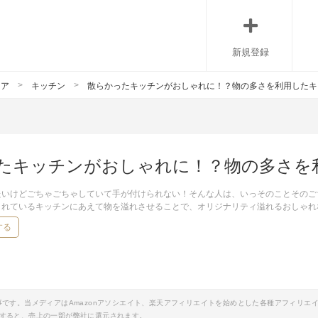
新規登録
リア
キッチン
散らかったキッチンがおしゃれに！？物の多さを利用したキ
たキッチンがおしゃれに！？物の多さを
たいけどごちゃごちゃしていて手が付けられない！そんな人は、いっそのことそのご
されているキッチンにあえて物を溢れさせることで、オリジナリティ溢れるおしゃれ
する
事です。当メディアはAmazonアソシエイト、楽天アフィリエイトを始めとした各種アフィリエ
すると、売上の一部が弊社に還元されます。