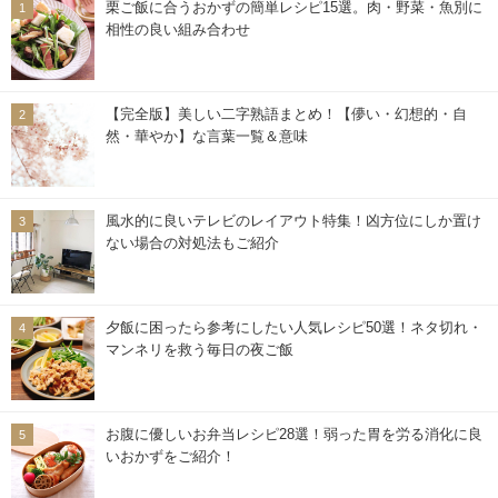
栗ご飯に合うおかずの簡単レシピ15選。肉・野菜・魚別に
相性の良い組み合わせ
【完全版】美しい二字熟語まとめ！【儚い・幻想的・自
然・華やか】な言葉一覧＆意味
風水的に良いテレビのレイアウト特集！凶方位にしか置け
ない場合の対処法もご紹介
夕飯に困ったら参考にしたい人気レシピ50選！ネタ切れ・
マンネリを救う毎日の夜ご飯
お腹に優しいお弁当レシピ28選！弱った胃を労る消化に良
いおかずをご紹介！