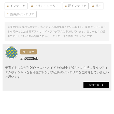
インテリア
マリンインテリア
夏インテリア
流木
西海岸インテリア
※商品PRを含む記事です。当メディアはAmazonアソシエイト、楽天アフィリエイ
トを始めとした各種アフィリエイトプログラムに参加しています。当サービスの記
事で紹介している商品を購入すると、売上の一部が弊社に還元されます。
ライター
an0222feb
子育てをしながらDIYやハンドメイドを作成中！皆さんの生活に役立つアイ
テムやオシャレなお部屋アレンジのためのインテリアをご紹介していきたい
と思います。
投稿一覧