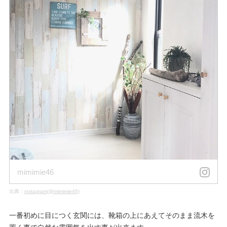
mimimie46
出典：
instagram(@mimimie46)
一番初めに目につく玄関には、靴箱の上にあえてそのまま流木を