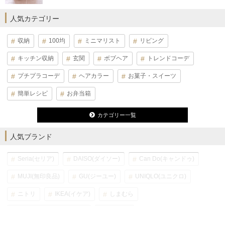
人気カテゴリー
収納
100均
ミニマリスト
リビング
キッチン収納
玄関
ボブヘア
トレンドコーデ
プチプラコーデ
ヘアカラー
お菓子・スイーツ
簡単レシピ
お弁当箱
カテゴリー一覧
人気ブランド
Seria(セリア)
DAISO(ダイソー)
Can Do(キャンドゥ)
MUJI(無印良品)
GU(ジーユー)
UNIQLO(ユニクロ)
ニトリ
IKEA(イケア)
しまむら
3COINS(スリーコインズ)
カインズ