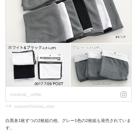
minimal._.white
出典：
instagram(@minimal._.white)
白黒各1枚ずつの2枚組の他、グレー1色の2枚組も発売されていま
す。