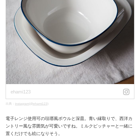
ehami123
出典：
instagram(@ehami123)
電子レンジ使用可の琺瑯風ボウルと深皿。青い縁取りで、西洋カ
ントリー風な雰囲気が可愛いですね。ミルクピッチャーと一緒に
置くだけでも絵になりそう。