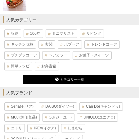
人気カテゴリー
収納
100均
ミニマリスト
リビング
キッチン収納
玄関
ボブヘア
トレンドコーデ
プチプラコーデ
ヘアカラー
お菓子・スイーツ
簡単レシピ
お弁当箱
カテゴリー一覧
人気ブランド
Seria(セリア)
DAISO(ダイソー)
Can Do(キャンドゥ)
MUJI(無印良品)
GU(ジーユー)
UNIQLO(ユニクロ)
ニトリ
IKEA(イケア)
しまむら