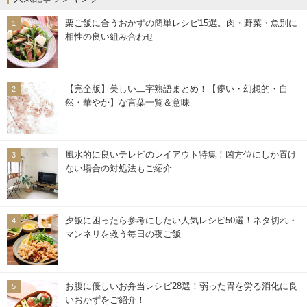
栗ご飯に合うおかずの簡単レシピ15選。肉・野菜・魚別に
相性の良い組み合わせ
【完全版】美しい二字熟語まとめ！【儚い・幻想的・自
然・華やか】な言葉一覧＆意味
風水的に良いテレビのレイアウト特集！凶方位にしか置け
ない場合の対処法もご紹介
夕飯に困ったら参考にしたい人気レシピ50選！ネタ切れ・
マンネリを救う毎日の夜ご飯
お腹に優しいお弁当レシピ28選！弱った胃を労る消化に良
いおかずをご紹介！