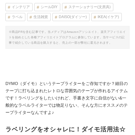
インテリア
シールDIY
ステーショナリー(文房具)
ラベル
生活雑貨
DAISO(ダイソー)
IKEA(イケア)
※商品PRを含む記事です。当メディアはAmazonアソシエイト、楽天アフィリエイ
トを始めとした各種アフィリエイトプログラムに参加しています。当サービスの記
事で紹介している商品を購入すると、売上の一部が弊社に還元されます。
DYMO（ダイモ）というテープライターをご存知ですか？細目の
テープに打ち込まれたレトロな雰囲気のテープが作れるアイテム
です！ラベリングをしたいけれど、手書き文字に自信がない&一
般的なラベルライターでは物足りない、そんな方にオススメのテ
ープライターなんですよ♪
ラベリングをオシャレに！ダイモ活用法☆