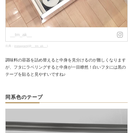
__tm_ak__
出典：
instagram(@__tm_ak__)
調味料の容器を詰め替えると中身を見分けるのが難しくなります
が、フタにラベリングすると中身が一目瞭然！白いフタには黒の
テープを貼ると見やすいですね♪
同系色のテープ