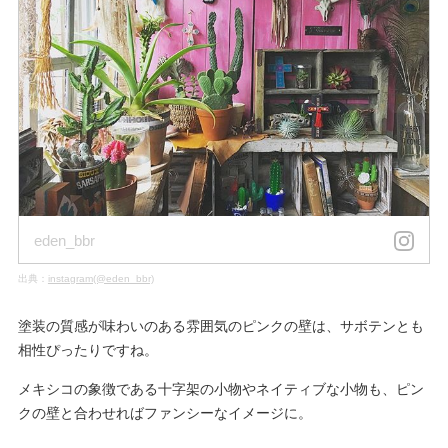
eden_bbr
出典：
instagram(@eden_bbr)
塗装の質感が味わいのある雰囲気のピンクの壁は、サボテンとも
相性ぴったりですね。
メキシコの象徴である十字架の小物やネイティブな小物も、ピン
クの壁と合わせればファンシーなイメージに。