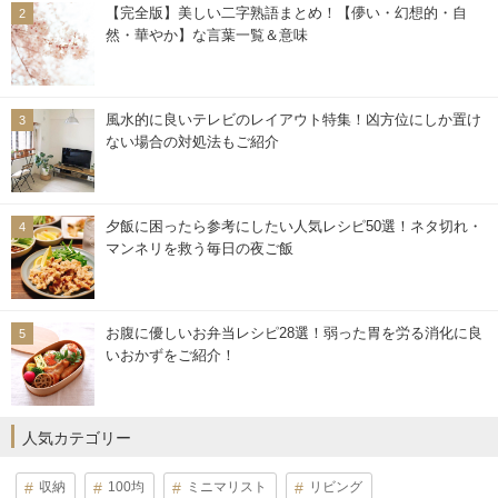
【完全版】美しい二字熟語まとめ！【儚い・幻想的・自
然・華やか】な言葉一覧＆意味
風水的に良いテレビのレイアウト特集！凶方位にしか置け
ない場合の対処法もご紹介
夕飯に困ったら参考にしたい人気レシピ50選！ネタ切れ・
マンネリを救う毎日の夜ご飯
お腹に優しいお弁当レシピ28選！弱った胃を労る消化に良
いおかずをご紹介！
人気カテゴリー
収納
100均
ミニマリスト
リビング