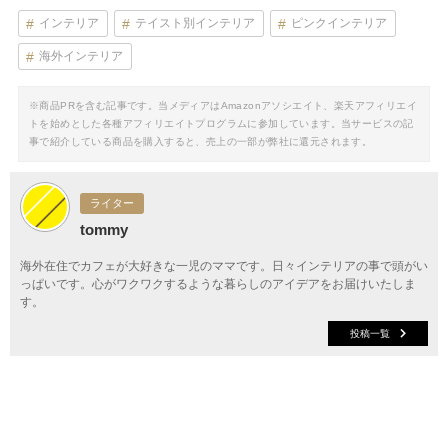
インテリア
テイスト別インテリア
ピンクインテリア
海外インテリア
※商品PRを含む記事です。当メディアはAmazonアソシエイト、楽天アフィリエイ
トを始めとした各種アフィリエイトプログラムに参加しています。当サービスの記
事で紹介している商品を購入すると、売上の一部が弊社に還元されます。
ライター
tommy
海外在住でカフェが大好きな一児のママです。日々インテリアの事で頭がい
っぱいです。心がワクワクするような暮らしのアイデアをお届けいたしま
す。
投稿一覧