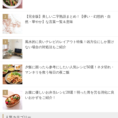
【完全版】美しい二字熟語まとめ！【儚い・幻想的・自
然・華やか】な言葉一覧＆意味
風水的に良いテレビのレイアウト特集！凶方位にしか置け
ない場合の対処法もご紹介
夕飯に困ったら参考にしたい人気レシピ50選！ネタ切れ・
マンネリを救う毎日の夜ご飯
お腹に優しいお弁当レシピ28選！弱った胃を労る消化に良
いおかずをご紹介！
人気カテゴリー