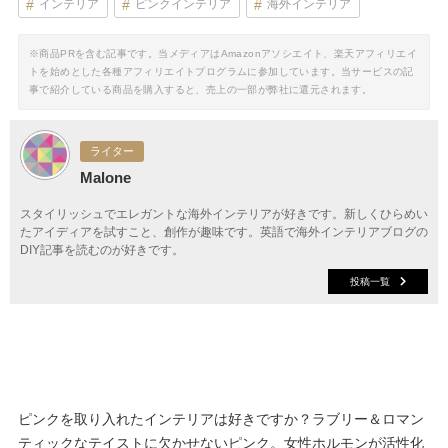
インテリア
ピンクインテリア
海外インテリア
※商品PRを含む記事です。当メディアはAmazonアソシエイト、楽天アフィリエイ
トを始めとした各種アフィリエイトプログラムに参加しています。当サービスの記
事で紹介している商品を購入すると、売上の一部が弊社に還元されます。
ライター
Malone
スタイリッシュでエレガントな海外インテリアが好きです。新しくひらめい
たアイディアを試すこと、創作が趣味です。英語で海外インテリアブログの
DIY記事を読むのが好きです。
投稿一覧
ピンクを取り入れたインテリアは好きですか？ラブリー＆ロマン
ティックなテイストに欠かせないピンク。女性ホルモンが活性化