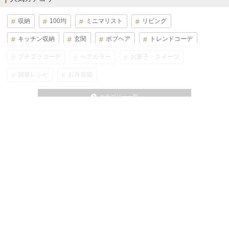
収納
100均
ミニマリスト
リビング
キッチン収納
玄関
ボブヘア
トレンドコーデ
プチプラコーデ
ヘアカラー
お菓子・スイーツ
簡単レシピ
お弁当箱
カテゴリー一覧
人気ブランド
Seria(セリア)
DAISO(ダイソー)
Can Do(キャンドゥ)
MUJI(無印良品)
GU(ジーユー)
UNIQLO(ユニクロ)
ニトリ
IKEA(イケア)
しまむら
3COINS(スリーコインズ)
カインズ
ブランド一覧