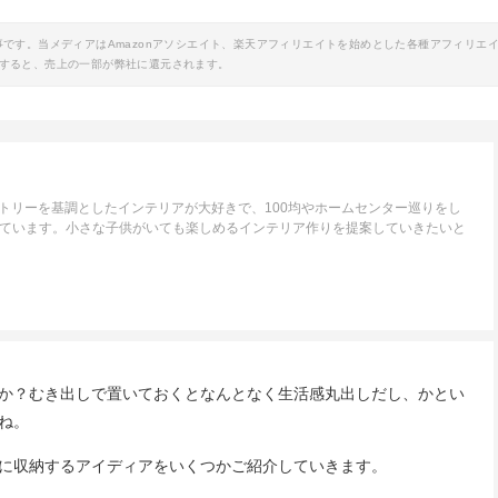
事です。当メディアはAmazonアソシエイト、楽天アフィリエイトを始めとした各種アフィリエ
すると、売上の一部が弊社に還元されます。
トリーを基調としたインテリアが大好きで、100均やホームセンター巡りをし
いています。小さな子供がいても楽しめるインテリア作りを提案していきたいと
か？むき出しで置いておくとなんとなく生活感丸出しだし、かとい
ね。
に収納するアイディアをいくつかご紹介していきます。