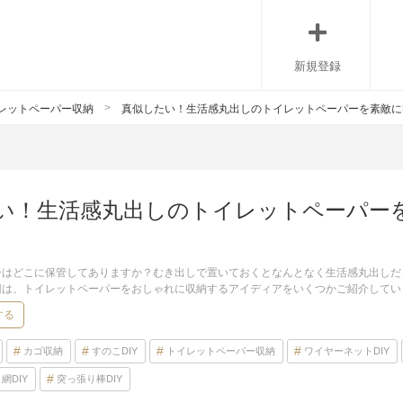
新規登録
レットペーパー収納
真似したい！生活感丸出しのトイレットペーパーを素敵に
い！生活感丸出しのトイレットペーパー
ーはどこに保管してありますか？むき出しで置いておくとなんとなく生活感丸出しだ
回は、トイレットペーパーをおしゃれに収納するアイディアをいくつかご紹介してい
する
カゴ収納
すのこDIY
トイレットペーパー収納
ワイヤーネットDIY
網DIY
突っ張り棒DIY