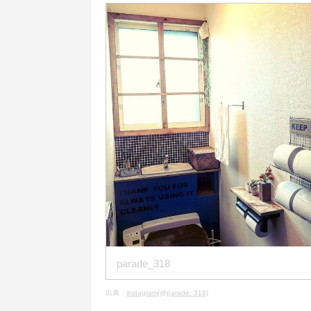
parade_318
出典：
instagram(@parade_318)