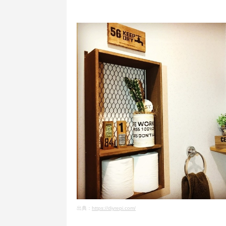
出典：
https://diyrepi.com/