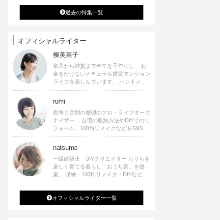
過去の特集一覧
オフィシャルライター
柳美菜子
家具から雑貨まで全てを手作りし、 お
金をかけないナチュラル賃貸マンション
ライフを楽しんでいます。 ハンドメイ
ド雑貨やインテリアに関する著書も出
版、また様々なメディアでも執筆してい
rumi
ます。
思考と空間の整理のプロ・ライフオーガ
ナイザー 自宅の収納方法やDIYでのリ
フォーム、100均リメイクなどをSNSで
公開中。 収納やリメイク、インテリア
の記事の執筆、雑誌・WEBサイトへレ
natsume
シピ提供、店舗プロデュース 2016年９
一級建築士 DIYクリエイター おうちを
月に宝島社より【Rumiのおうち時間を
楽しく育てる暮らし「おうち育」を提
楽しむインテリア】を出版しました。
案。 収納・100均リメイク・DIYなどお
うちに関する楽しいアイディアをSNSで
発信中。 著書 なつめさんちの新しい
オフィシャルライター一覧
のになつかしいアンティークな部屋つく
り 雑誌掲載・TV出演・コラム執筆・
空間プロデュースなど