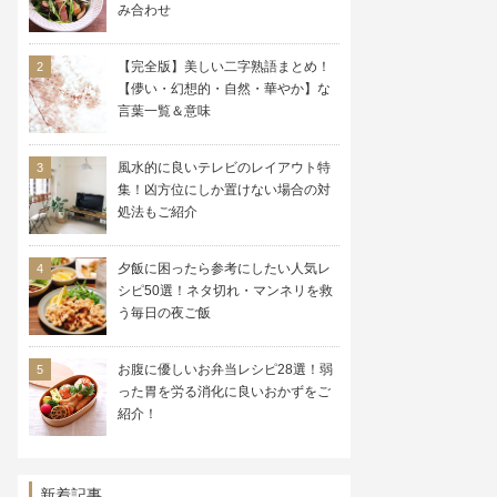
み合わせ
【完全版】美しい二字熟語まとめ！
【儚い・幻想的・自然・華やか】な
言葉一覧＆意味
風水的に良いテレビのレイアウト特
集！凶方位にしか置けない場合の対
処法もご紹介
夕飯に困ったら参考にしたい人気レ
シピ50選！ネタ切れ・マンネリを救
う毎日の夜ご飯
お腹に優しいお弁当レシピ28選！弱
った胃を労る消化に良いおかずをご
紹介！
新着記事