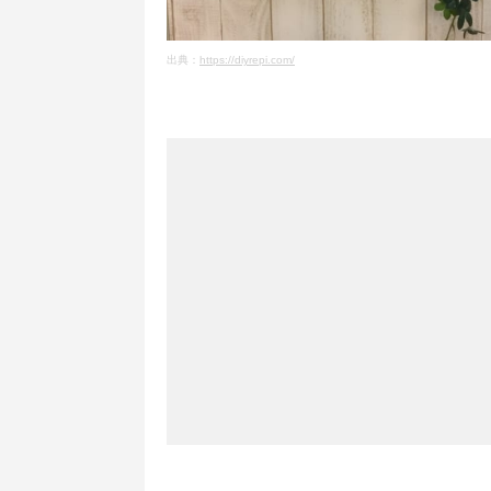
出典：
https://diyrepi.com/