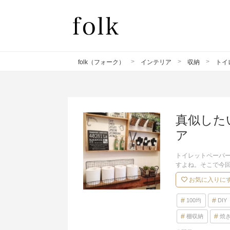
folk（フォーク）
インテリア
収納
トイ
真似した
ア
トイレットペーパ
すよね。そこで今
お気に入りに
100均
DIY
棚収納
焼き