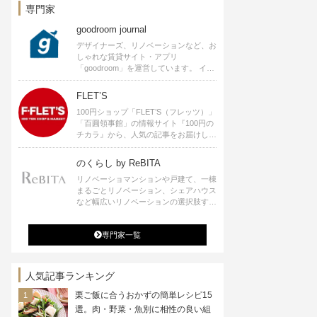
専門家
goodroom journal
デザイナーズ、リノベーションなど、お
しゃれな賃貸サイト・アプリ
「goodroom」を運営しています。 イン
テリアや、ひとり暮らし、ふたり暮らし
のアイディアなど、賃貸でも自分らしい
FLET’S
暮らしを楽しむためのヒントをお届けし
100円ショップ「FLET’S（フレッツ）」
ます。
「百圓領事館」の情報サイト『100円の
チカラ』から、人気の記事をお届けしま
す。
のくらし by ReBITA
リノベーショマンションや戸建て、一棟
まるごとリノベーション、シェアハウス
など幅広いリノベーションの選択肢すべ
てが揃うリビタ。ホテル・ワークラウン
ジ・シェアスペースなど、「住む」だけ
専門家一覧
ではなく「働く」「遊ぶ」「学ぶ」「旅
する」といった領域でも、暮らしや生き
方を楽しく豊かにする様々なプロジェク
トを手掛けています。
人気記事ランキング
栗ご飯に合うおかずの簡単レシピ15
選。肉・野菜・魚別に相性の良い組