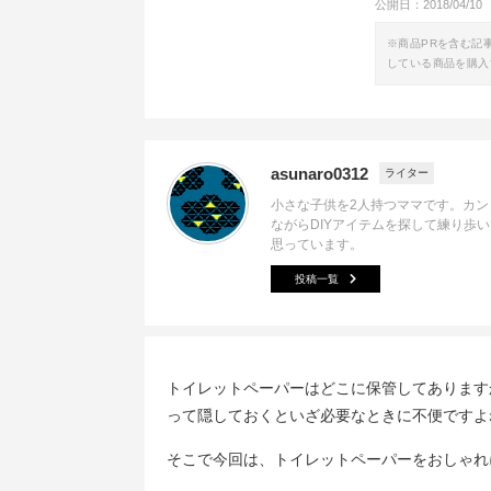
公開日：
2018/04/10
※商品PRを含む記
している商品を購入
asunaro0312
ライター
小さな子供を2人持つママです。カン
ながらDIYアイテムを探して練り歩
思っています。
投稿一覧
トイレットペーパーはどこに保管してあります
って隠しておくといざ必要なときに不便ですよ
そこで今回は、トイレットペーパーをおしゃれ