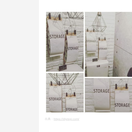
出典：
https://diyrepi.com/