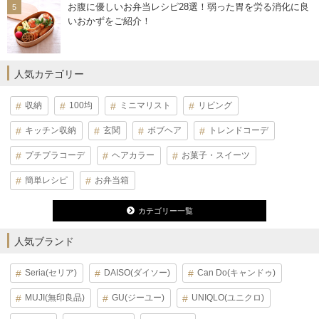
お腹に優しいお弁当レシピ28選！弱った胃を労る消化に良
いおかずをご紹介！
人気カテゴリー
収納
100均
ミニマリスト
リビング
キッチン収納
玄関
ボブヘア
トレンドコーデ
プチプラコーデ
ヘアカラー
お菓子・スイーツ
簡単レシピ
お弁当箱
カテゴリー一覧
人気ブランド
Seria(セリア)
DAISO(ダイソー)
Can Do(キャンドゥ)
MUJI(無印良品)
GU(ジーユー)
UNIQLO(ユニクロ)