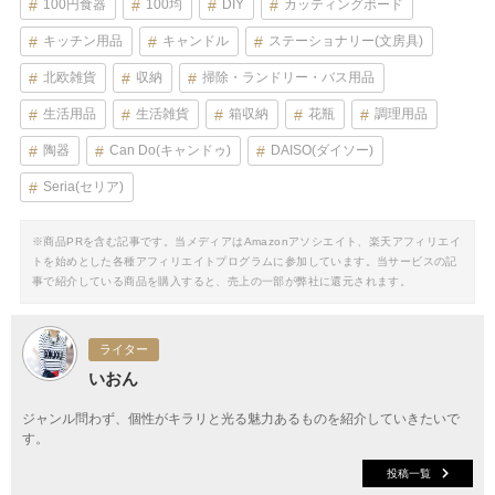
100円食器
100均
DIY
カッティングボード
キッチン用品
キャンドル
ステーショナリー(文房具)
北欧雑貨
収納
掃除・ランドリー・バス用品
生活用品
生活雑貨
箱収納
花瓶
調理用品
陶器
Can Do(キャンドゥ)
DAISO(ダイソー)
Seria(セリア)
※商品PRを含む記事です。当メディアはAmazonアソシエイト、楽天アフィリエイ
トを始めとした各種アフィリエイトプログラムに参加しています。当サービスの記
事で紹介している商品を購入すると、売上の一部が弊社に還元されます。
ライター
いおん
ジャンル問わず、個性がキラリと光る魅力あるものを紹介していきたいで
す。
投稿一覧