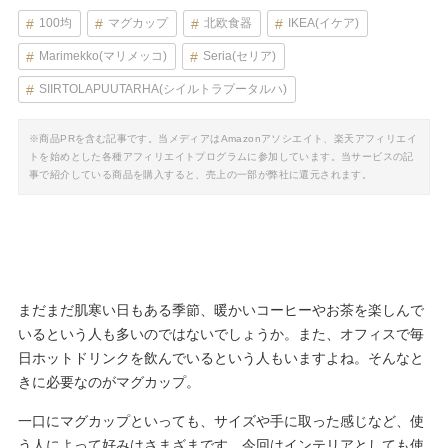
100均
マグカップ
北欧食器
IKEA(イケア)
Marimekko(マリメッコ)
Seria(セリア)
SIIRTOLAPUUTARHA(シイルトラプータルハ)
※商品PRを含む記事です。当メディアはAmazonアソシエイト、楽天アフィリエイ
トを始めとした各種アフィリエイトプログラムに参加しています。当サービスの記
事で紹介している商品を購入すると、売上の一部が弊社に還元されます。
まだまだ肌寒い日もある季節、暖かいコーヒーやお茶を楽しんで
いるという人も多いのではないでしょうか。また、オフィスで毎
日ホットドリンクを飲んでいるという人もいますよね。そんなと
きに必要なのがマグカップ。
一口にマグカップといっても、サイズや手に取った感じなど、使
う人によって好みはさまざまです。今回はインテリアとしても使