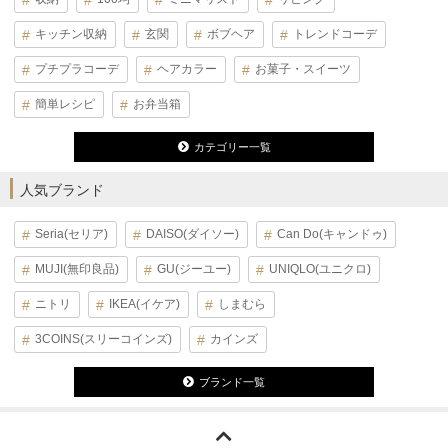
キッチン収納
玄関
ボブヘア
トレンドコーデ
プチプラコーデ
ヘアカラー
お菓子・スイーツ
簡単レシピ
お弁当箱
カテゴリー一覧
人気ブランド
Seria(セリア)
DAISO(ダイソー)
Can Do(キャンドゥ)
MUJI(無印良品)
GU(ジーユー)
UNIQLO(ユニクロ)
ニトリ
IKEA(イケア)
しまむら
3COINS(スリーコインズ)
カインズ
ブランド一覧