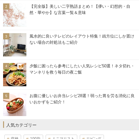
【完全版】美しい二字熟語まとめ！【儚い・幻想的・自
然・華やか】な言葉一覧＆意味
風水的に良いテレビのレイアウト特集！凶方位にしか置け
ない場合の対処法もご紹介
夕飯に困ったら参考にしたい人気レシピ50選！ネタ切れ・
マンネリを救う毎日の夜ご飯
お腹に優しいお弁当レシピ28選！弱った胃を労る消化に良
いおかずをご紹介！
人気カテゴリー
収納
100均
ミニマリスト
リビング