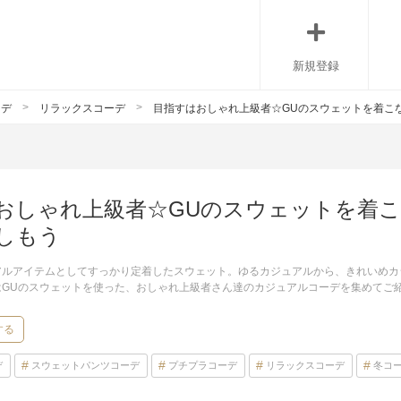
新規登録
ーデ
リラックスコーデ
目指すはおしゃれ上級者☆GUのスウェットを着こ
おしゃれ上級者☆GUのスウェットを着
しもう
アルアイテムとしてすっかり定着したスウェット。ゆるカジュアルから、きれいめカ
はGUのスウェットを使った、おしゃれ上級者さん達のカジュアルコーデを集めてご
！
する
デ
スウェットパンツコーデ
プチプラコーデ
リラックスコーデ
冬コ