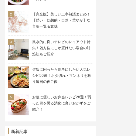
【完全版】美しい二字熟語まとめ！
【儚い・幻想的・自然・華やか】な
言葉一覧＆意味
風水的に良いテレビのレイアウト特
集！凶方位にしか置けない場合の対
処法もご紹介
夕飯に困ったら参考にしたい人気レ
シピ50選！ネタ切れ・マンネリを救
う毎日の夜ご飯
お腹に優しいお弁当レシピ28選！弱
った胃を労る消化に良いおかずをご
紹介！
新着記事