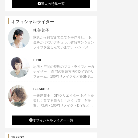
過去の特集一覧
オフィシャルライター
柳美菜子
家具から雑貨まで全てを手作りし、 お
金をかけないナチュラル賃貸マンション
ライフを楽しんでいます。 ハンドメイ
ド雑貨やインテリアに関する著書も出
版、また様々なメディアでも執筆してい
rumi
ます。
思考と空間の整理のプロ・ライフオーガ
ナイザー 自宅の収納方法やDIYでのリ
フォーム、100均リメイクなどをSNSで
公開中。 収納やリメイク、インテリア
の記事の執筆、雑誌・WEBサイトへレ
natsume
シピ提供、店舗プロデュース 2016年９
一級建築士 DIYクリエイター おうちを
月に宝島社より【Rumiのおうち時間を
楽しく育てる暮らし「おうち育」を提
楽しむインテリア】を出版しました。
案。 収納・100均リメイク・DIYなどお
うちに関する楽しいアイディアをSNSで
発信中。 著書 なつめさんちの新しい
オフィシャルライター一覧
のになつかしいアンティークな部屋つく
り 雑誌掲載・TV出演・コラム執筆・
空間プロデュースなど
専門家