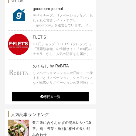
goodroom journal
デザイナーズ、リノベーションなど、お
しゃれな賃貸サイト・アプリ
「goodroom」を運営しています。 イン
テリアや、ひとり暮らし、ふたり暮らし
のアイディアなど、賃貸でも自分らしい
FLET’S
暮らしを楽しむためのヒントをお届けし
100円ショップ「FLET’S（フレッツ）」
ます。
「百圓領事館」の情報サイト『100円の
チカラ』から、人気の記事をお届けしま
す。
のくらし by ReBITA
リノベーショマンションや戸建て、一棟
まるごとリノベーション、シェアハウス
など幅広いリノベーションの選択肢すべ
てが揃うリビタ。ホテル・ワークラウン
ジ・シェアスペースなど、「住む」だけ
専門家一覧
ではなく「働く」「遊ぶ」「学ぶ」「旅
する」といった領域でも、暮らしや生き
方を楽しく豊かにする様々なプロジェク
トを手掛けています。
人気記事ランキング
栗ご飯に合うおかずの簡単レシピ15
選。肉・野菜・魚別に相性の良い組
み合わせ