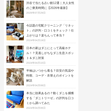
渋谷で当たる占い館12選｜大人女性
のご褒美時間に【2026年最新】
2026年07月29日
今話題の宅配クリーニング「リネッ
ト」の評判・口コミをチェック！仕
上がりは？楽ちんって本当？
2024年04月19日
日本の家はダニにとって高級ホテ
ル！？見逃しがちなダニ生息スポッ
ト＆ダニ対策
2024年04月10日
半袖はいつから着る？目安の気温や
時期、コーデ・衣替えのポイントを
解説
2024年04月08日
本当に効果あるの？動くダニを捕獲
する「ダニトリーゼ」の評判を口コ
ミから調べてみた
2024年04月06日