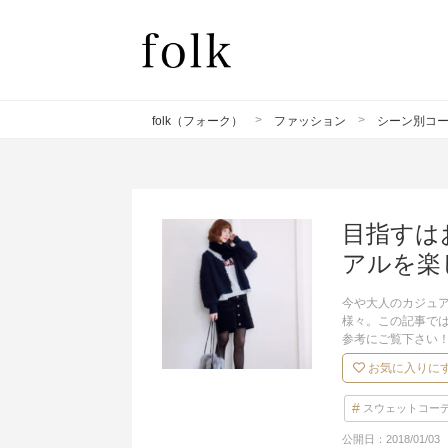
folk（フォーク）
ファッション
シーン別コ
目指すは
アルを楽
今や大人のカジュ
様々。この記事で
参考にご覧下さい
お気に入りに
スウェットコー
公開日：
2018/01/03