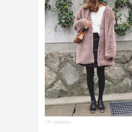
出典：
http://wear.jp