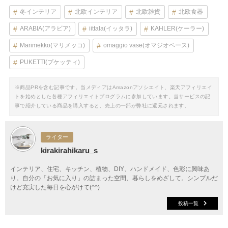
冬インテリア
北欧インテリア
北欧雑貨
北欧食器
ARABIA(アラビア)
iittala(イッタラ)
KAHLER(ケーラー)
Marimekko(マリメッコ)
omaggio vase(オマジオベース)
PUKETTI(プケッティ)
※商品PRを含む記事です。当メディアはAmazonアソシエイト、楽天アフィリエイ
トを始めとした各種アフィリエイトプログラムに参加しています。当サービスの記
事で紹介している商品を購入すると、売上の一部が弊社に還元されます。
ライター
kirakirahikaru_s
インテリア、住宅、キッチン、植物、DIY、ハンドメイド、色彩に興味あ
り。自分の「お気に入り」の詰まった空間、暮らしをめざして。シンプルだ
けど充実した毎日を心がけて(^^)
投稿一覧