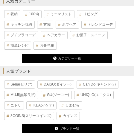
人気カテゴリー
収納
100均
ミニマリスト
リビング
キッチン収納
玄関
ボブヘア
トレンドコーデ
プチプラコーデ
ヘアカラー
お菓子・スイーツ
簡単レシピ
お弁当箱
カテゴリー一覧
人気ブランド
Seria(セリア)
DAISO(ダイソー)
Can Do(キャンドゥ)
MUJI(無印良品)
GU(ジーユー)
UNIQLO(ユニクロ)
ニトリ
IKEA(イケア)
しまむら
3COINS(スリーコインズ)
カインズ
ブランド一覧