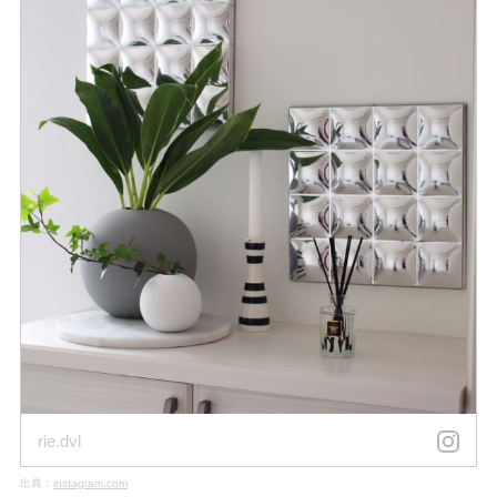
rie.dvl
出典：
instagram.com