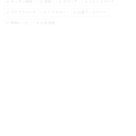
キッチン収納
玄関
ボブヘア
トレンドコーデ
プチプラコーデ
ヘアカラー
お菓子・スイーツ
簡単レシピ
お弁当箱
カテゴリー一覧
人気ブランド
Seria(セリア)
DAISO(ダイソー)
Can Do(キャンドゥ)
MUJI(無印良品)
GU(ジーユー)
UNIQLO(ユニクロ)
ニトリ
IKEA(イケア)
しまむら
3COINS(スリーコインズ)
カインズ
ブランド一覧
ページ上部に戻る