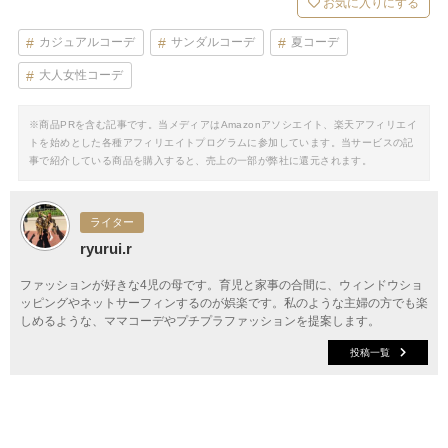
お気に入りにする
カジュアルコーデ
サンダルコーデ
夏コーデ
大人女性コーデ
※商品PRを含む記事です。当メディアはAmazonアソシエイト、楽天アフィリエイ
トを始めとした各種アフィリエイトプログラムに参加しています。当サービスの記
事で紹介している商品を購入すると、売上の一部が弊社に還元されます。
ライター
ryurui.r
ファッションが好きな4児の母です。育児と家事の合間に、ウィンドウショ
ッピングやネットサーフィンするのが娯楽です。私のような主婦の方でも楽
しめるような、ママコーデやプチプラファッションを提案します。
投稿一覧