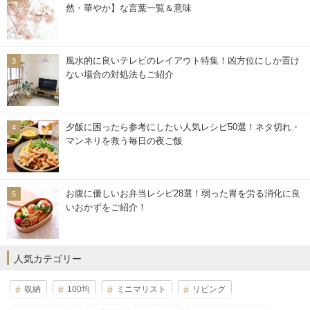
然・華やか】な言葉一覧＆意味
風水的に良いテレビのレイアウト特集！凶方位にしか置け
ない場合の対処法もご紹介
夕飯に困ったら参考にしたい人気レシピ50選！ネタ切れ・
マンネリを救う毎日の夜ご飯
お腹に優しいお弁当レシピ28選！弱った胃を労る消化に良
いおかずをご紹介！
人気カテゴリー
収納
100均
ミニマリスト
リビング