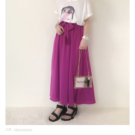
出典：
http://wear.jp