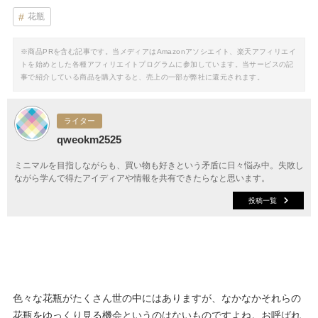
花瓶
※商品PRを含む記事です。当メディアはAmazonアソシエイト、楽天アフィリエイ
トを始めとした各種アフィリエイトプログラムに参加しています。当サービスの記
事で紹介している商品を購入すると、売上の一部が弊社に還元されます。
ライター
qweokm2525
ミニマルを目指しながらも、買い物も好きという矛盾に日々悩み中。失敗し
ながら学んで得たアイディアや情報を共有できたらなと思います。
投稿一覧
色々な花瓶がたくさん世の中にはありますが、なかなかそれらの
花瓶をゆっくり見る機会というのはないものですよね。お呼ばれ