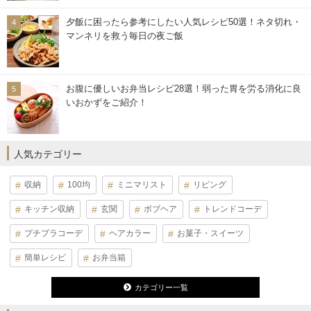
夕飯に困ったら参考にしたい人気レシピ50選！ネタ切れ・
マンネリを救う毎日の夜ご飯
お腹に優しいお弁当レシピ28選！弱った胃を労る消化に良
いおかずをご紹介！
人気カテゴリー
収納
100均
ミニマリスト
リビング
キッチン収納
玄関
ボブヘア
トレンドコーデ
プチプラコーデ
ヘアカラー
お菓子・スイーツ
簡単レシピ
お弁当箱
カテゴリー一覧