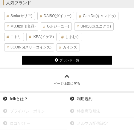
人気ブランド
Seria(セリア)
DAISO(ダイソー)
Can Do(キャンドゥ)
MUJI(無印良品)
GU(ジーユー)
UNIQLO(ユニクロ)
ニトリ
IKEA(イケア)
しまむら
3COINS(スリーコインズ)
カインズ
ブランド一覧
ページ上部に戻る
folkとは？
利用規約
プライバシーポリシー
特定商取引法
ロゴ/バナー
メルマガ配信設定