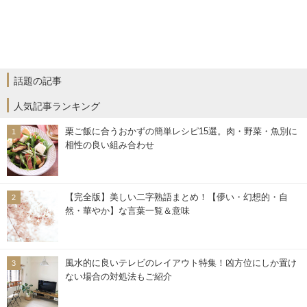
話題の記事
人気記事ランキング
栗ご飯に合うおかずの簡単レシピ15選。肉・野菜・魚別に
相性の良い組み合わせ
【完全版】美しい二字熟語まとめ！【儚い・幻想的・自
然・華やか】な言葉一覧＆意味
風水的に良いテレビのレイアウト特集！凶方位にしか置け
ない場合の対処法もご紹介