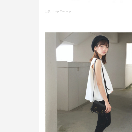
出典：
http://wear.jp