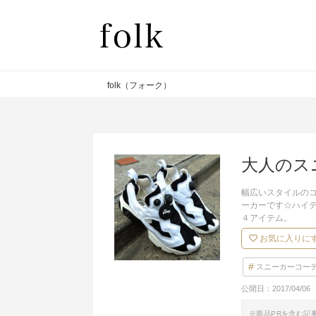
folk（フォーク）
大人のス
幅広いスタイルのコ
ーカーです☆ハイ
４アイテム。
お気に入りに
スニーカーコー
公開日：
2017/04/06
※商品PRを含む記