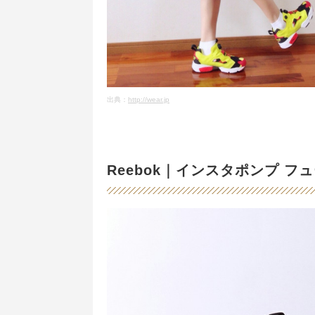
出典：
http://wear.jp
Reebok｜インスタポンプ フ