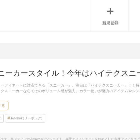
新規登録
ニーカースタイル！今年はハイテクスニ
ーディネートに対応できる「スニーカー」。注目は「ハイテクスニーカー」！！特に
テクスニーカーならではのボリューム感が魅力。カラー使いが魅力のアイテムやシン
する
デ
Reebok(リーボック)
事です。当メディアはAmazonアソシエイト、楽天アフィリエイトを始めとした各種アフィリエ