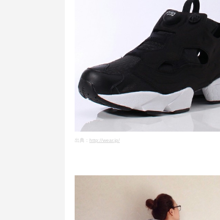
出典：
http://wear.jp/