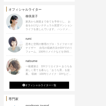
オフィシャルライター
柳美菜子
家具から雑貨まで全てを手作りし、 お
金をかけないナチュラル賃貸マンション
ライフを楽しんでいます。 ハンドメイ
ド雑貨やインテリアに関する著書も出
版、また様々なメディアでも執筆してい
rumi
ます。
思考と空間の整理のプロ・ライフオーガ
ナイザー 自宅の収納方法やDIYでのリ
フォーム、100均リメイクなどをSNSで
公開中。 収納やリメイク、インテリア
の記事の執筆、雑誌・WEBサイトへレ
natsume
シピ提供、店舗プロデュース 2016年９
一級建築士 DIYクリエイター おうちを
月に宝島社より【Rumiのおうち時間を
楽しく育てる暮らし「おうち育」を提
楽しむインテリア】を出版しました。
案。 収納・100均リメイク・DIYなどお
うちに関する楽しいアイディアをSNSで
発信中。 著書 なつめさんちの新しい
オフィシャルライター一覧
のになつかしいアンティークな部屋つく
り 雑誌掲載・TV出演・コラム執筆・
空間プロデュースなど
専門家
goodroom journal