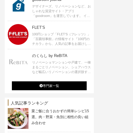
デザイナーズ、リノベーションなど、お
しゃれな賃貸サイト・アプリ
「goodroom」を運営しています。 イン
テリアや、ひとり暮らし、ふたり暮らし
のアイディアなど、賃貸でも自分らしい
FLET’S
暮らしを楽しむためのヒントをお届けし
100円ショップ「FLET’S（フレッツ）」
ます。
「百圓領事館」の情報サイト『100円の
チカラ』から、人気の記事をお届けしま
す。
のくらし by ReBITA
リノベーショマンションや戸建て、一棟
まるごとリノベーション、シェアハウス
など幅広いリノベーションの選択肢すべ
てが揃うリビタ。ホテル・ワークラウン
ジ・シェアスペースなど、「住む」だけ
専門家一覧
ではなく「働く」「遊ぶ」「学ぶ」「旅
する」といった領域でも、暮らしや生き
方を楽しく豊かにする様々なプロジェク
トを手掛けています。
人気記事ランキング
栗ご飯に合うおかずの簡単レシピ15
選。肉・野菜・魚別に相性の良い組
み合わせ