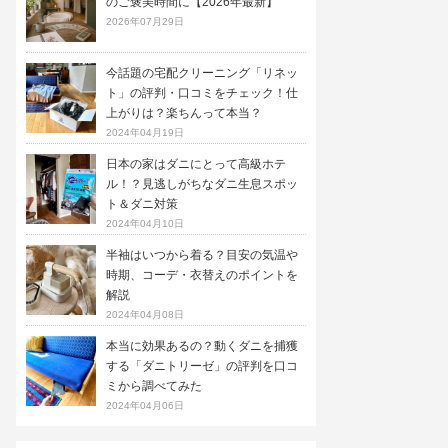
のご褒美時間に【2026年最新】
2026年07月29日
今話題の宅配クリーニング「リネッ
ト」の評判・口コミをチェック！仕
上がりは？楽ちんって本当？
2024年04月19日
日本の家はダニにとって高級ホテ
ル！？見逃しがちなダニ生息スポッ
ト＆ダニ対策
2024年04月10日
半袖はいつから着る？目安の気温や
時期、コーデ・衣替えのポイントを
解説
2024年04月08日
本当に効果あるの？動くダニを捕獲
する「ダニトリーゼ」の評判を口コ
ミから調べてみた
2024年04月06日