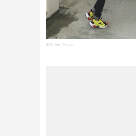
出典：
http://wear.jp