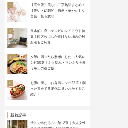
【完全版】美しい二字熟語まとめ！
【儚い・幻想的・自然・華やか】な
言葉一覧＆意味
風水的に良いテレビのレイアウト特
集！凶方位にしか置けない場合の対
処法もご紹介
夕飯に困ったら参考にしたい人気レ
シピ50選！ネタ切れ・マンネリを救
う毎日の夜ご飯
お腹に優しいお弁当レシピ28選！弱
った胃を労る消化に良いおかずをご
紹介！
新着記事
渋谷で当たる占い館12選｜大人女性