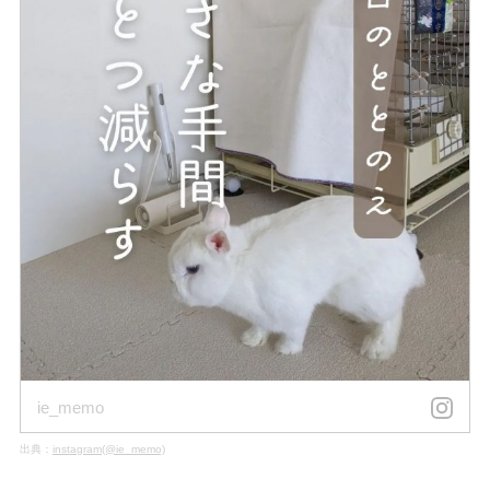
ie_memo
出典：
instagram(@ie_memo)