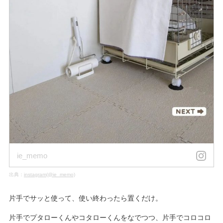
ie_memo
出典：
instagram(@ie_memo)
片手でサッと使って、使い終わったら置くだけ。
片手でプタローくんやコタローくんをなでつつ、片手でコロコロ