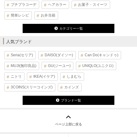
プチプラコーデ
ヘアカラー
お菓子・スイーツ
簡単レシピ
お弁当箱
カテゴリー一覧
人気ブランド
Seria(セリア)
DAISO(ダイソー)
Can Do(キャンドゥ)
MUJI(無印良品)
GU(ジーユー)
UNIQLO(ユニクロ)
ニトリ
IKEA(イケア)
しまむら
3COINS(スリーコインズ)
カインズ
ブランド一覧
ページ上部に戻る