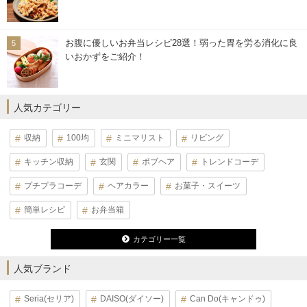
お腹に優しいお弁当レシピ28選！弱った胃を労る消化に良
いおかずをご紹介！
人気カテゴリー
収納
100均
ミニマリスト
リビング
キッチン収納
玄関
ボブヘア
トレンドコーデ
プチプラコーデ
ヘアカラー
お菓子・スイーツ
簡単レシピ
お弁当箱
カテゴリー一覧
人気ブランド
Seria(セリア)
DAISO(ダイソー)
Can Do(キャンドゥ)