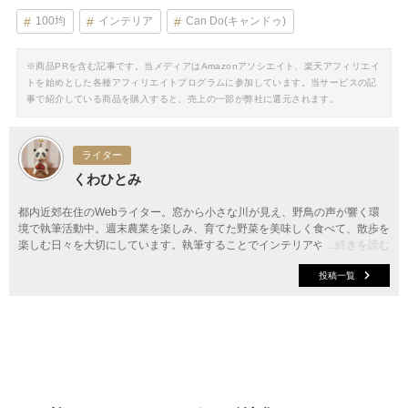
100均
インテリア
Can Do(キャンドゥ)
※商品PRを含む記事です。当メディアはAmazonアソシエイト、楽天アフィリエイ
トを始めとした各種アフィリエイトプログラムに参加しています。当サービスの記
事で紹介している商品を購入すると、売上の一部が弊社に還元されます。
ライター
くわひとみ
都内近郊在住のWebライター。窓から小さな川が見え、野鳥の声が響く環
境で執筆活動中。週末農業を楽しみ、育てた野菜を美味しく食べて、散歩を
楽しむ日々を大切にしています。執筆することでインテリアやファッショ
...続きを読む
ン、料理など、新しい情報やアイデアを知り、お伝えできることに幸せを感
投稿一覧
じています。