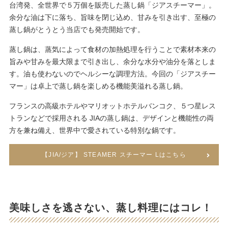
台湾発、全世界で５万個を販売した蒸し鍋「ジアスチーマー」。
余分な油は下に落ち、旨味を閉じ込め、甘みを引き出す、至極の
蒸し鍋がとうとう当店でも発売開始です。
蒸し鍋は、蒸気によって食材の加熱処理を行うことで素材本来の
旨みや甘みを最大限まで引き出し、余分な水分や油分を落としま
す。油も使わないのでヘルシーな調理方法。今回の「ジアスチー
マー」は卓上で蒸し鍋を楽しめる機能美溢れる蒸し鍋。
フランスの高級ホテルやマリオットホテルバンコク、５つ星レス
トランなどで採用される JIAの蒸し鍋は、デザインと機能性の両
方を兼ね備え、世界中で愛されている特別な鍋です。
【JIA/ジア】 STEAMER スチーマー Lはこちら
美味しさを逃さない、蒸し料理にはコレ！