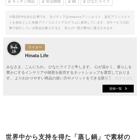
キッチン用品
生活雑貨
鍋
ひなたライフ
※商品PRを含む記事です。当メディアはAmazonアソシエイト、楽天アフィリエイ
トを始めとした各種アフィリエイトプログラムに参加しています。当サービスの記
事で紹介している商品を購入すると、売上の一部が弊社に還元されます。
ライター
Hinata Life
みなさま、こんにちわ。 ひなたライフと申します。 心が温かく、暮らしを
豊かにするインテリアや雑貨を販売するネットショップを運営しておりま
す。 よりわかりやすい商品の使い方やメリットをできる限り丁寧に説明し
...続きを読む
ておりますので、是非ご覧くださいね。
投稿一覧
世界中から支持を得た「蒸し鍋」で素材の