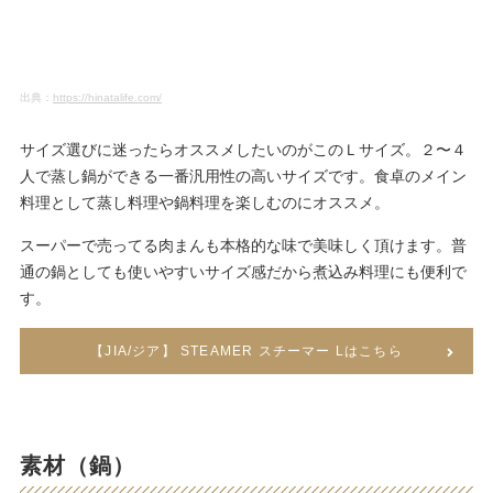
出典：
https://hinatalife.com/
サイズ選びに迷ったらオススメしたいのがこのＬサイズ。２〜４
人で蒸し鍋ができる一番汎用性の高いサイズです。食卓のメイン
料理として蒸し料理や鍋料理を楽しむのにオススメ。
スーパーで売ってる肉まんも本格的な味で美味しく頂けます。普
通の鍋としても使いやすいサイズ感だから煮込み料理にも便利で
す。
【JIA/ジア】 STEAMER スチーマー Lはこちら
素材（鍋）