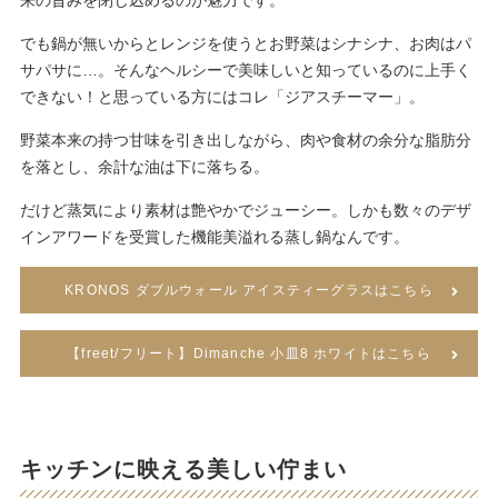
来の旨みを閉じ込めるのが魅力です。
でも鍋が無いからとレンジを使うとお野菜はシナシナ、お肉はパ
サパサに…。そんなヘルシーで美味しいと知っているのに上手く
できない！と思っている方にはコレ「ジアスチーマー」。
野菜本来の持つ甘味を引き出しながら、肉や食材の余分な脂肪分
を落とし、余計な油は下に落ちる。
だけど蒸気により素材は艶やかでジューシー。しかも数々のデザ
インアワードを受賞した機能美溢れる蒸し鍋なんです。
KRONOS ダブルウォール アイスティーグラスはこちら
【freet/フリート】Dimanche 小皿8 ホワイトはこちら
キッチンに映える美しい佇まい