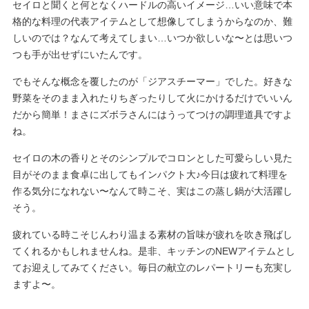
セイロと聞くと何となくハードルの高いイメージ…いい意味で本
格的な料理の代表アイテムとして想像してしまうからなのか、難
しいのでは？なんて考えてしまい…いつか欲しいな〜とは思いつ
つも手が出せずにいたんです。
でもそんな概念を覆したのが「ジアスチーマー」でした。好きな
野菜をそのまま入れたりちぎったりして火にかけるだけでいいん
だから簡単！まさにズボラさんにはうってつけの調理道具ですよ
ね。
セイロの木の香りとそのシンプルでコロンとした可愛らしい見た
目がそのまま食卓に出してもインパクト大♪今日は疲れて料理を
作る気分になれない〜なんて時こそ、実はこの蒸し鍋が大活躍し
そう。
疲れている時こそじんわり温まる素材の旨味が疲れを吹き飛ばし
てくれるかもしれませんね。是非、キッチンのNEWアイテムとし
てお迎えしてみてください。毎日の献立のレパートリーも充実し
ますよ〜。