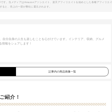
事です。当メディアはAmazonアソシエイト、楽天アフィリエイトを始めとした各種アフィリエ
すると、売上の一部が弊社に還元されます。
が、自分自身の人生も楽しむことを心がけています。インテリア、収納、グルメ
する情報をシェアします！
記事内の商品画像一覧
ご紹介！