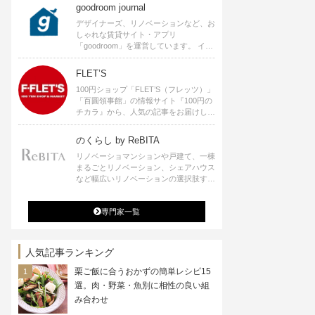
goodroom journal
デザイナーズ、リノベーションなど、お
しゃれな賃貸サイト・アプリ
「goodroom」を運営しています。 イン
テリアや、ひとり暮らし、ふたり暮らし
のアイディアなど、賃貸でも自分らしい
FLET’S
暮らしを楽しむためのヒントをお届けし
100円ショップ「FLET’S（フレッツ）」
ます。
「百圓領事館」の情報サイト『100円の
チカラ』から、人気の記事をお届けしま
す。
のくらし by ReBITA
リノベーショマンションや戸建て、一棟
まるごとリノベーション、シェアハウス
など幅広いリノベーションの選択肢すべ
てが揃うリビタ。ホテル・ワークラウン
ジ・シェアスペースなど、「住む」だけ
専門家一覧
ではなく「働く」「遊ぶ」「学ぶ」「旅
する」といった領域でも、暮らしや生き
方を楽しく豊かにする様々なプロジェク
トを手掛けています。
人気記事ランキング
栗ご飯に合うおかずの簡単レシピ15
選。肉・野菜・魚別に相性の良い組
み合わせ