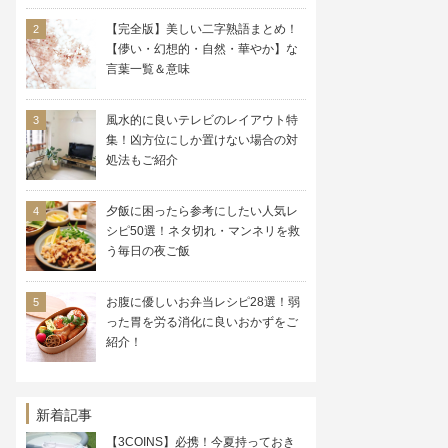
【完全版】美しい二字熟語まとめ！
【儚い・幻想的・自然・華やか】な
言葉一覧＆意味
風水的に良いテレビのレイアウト特
集！凶方位にしか置けない場合の対
処法もご紹介
夕飯に困ったら参考にしたい人気レ
シピ50選！ネタ切れ・マンネリを救
う毎日の夜ご飯
お腹に優しいお弁当レシピ28選！弱
った胃を労る消化に良いおかずをご
紹介！
新着記事
【3COINS】必携！今夏持っておき