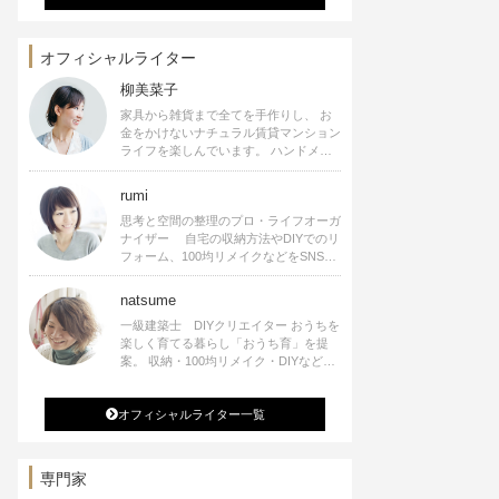
オフィシャルライター
柳美菜子
家具から雑貨まで全てを手作りし、 お
金をかけないナチュラル賃貸マンション
ライフを楽しんでいます。 ハンドメイ
ド雑貨やインテリアに関する著書も出
版、また様々なメディアでも執筆してい
rumi
ます。
思考と空間の整理のプロ・ライフオーガ
ナイザー 自宅の収納方法やDIYでのリ
フォーム、100均リメイクなどをSNSで
公開中。 収納やリメイク、インテリア
の記事の執筆、雑誌・WEBサイトへレ
natsume
シピ提供、店舗プロデュース 2016年９
一級建築士 DIYクリエイター おうちを
月に宝島社より【Rumiのおうち時間を
楽しく育てる暮らし「おうち育」を提
楽しむインテリア】を出版しました。
案。 収納・100均リメイク・DIYなどお
うちに関する楽しいアイディアをSNSで
発信中。 著書 なつめさんちの新しい
オフィシャルライター一覧
のになつかしいアンティークな部屋つく
り 雑誌掲載・TV出演・コラム執筆・
空間プロデュースなど
専門家