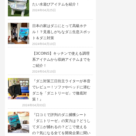
たい水遊びアイテムを紹介！
2024年04月25日
日本の家はダニにとって高級ホテ
ル！？見逃しがちなダニ生息スポッ
ト＆ダニ対策
2024年04月10日
【3COINS】キッチンで使える調理
系アイテムから収納アイテムまでを
ご紹介！
2024年04月10日
『ダニ対策三日坊主ライターが本音
でレビュー！ソファやベッドに潜む
ダニを「ダニトリーゼ」で徹底対
策！』
2024年04月03日
『口コミで評判のダニ捕獲シート
「ダニトリーゼ」の実力は？どうし
てダニが捕れるの？どこで使える
の？気になる全てを開発企業に聞い