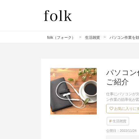
folk（フォーク）
生活雑貨
パソコン作業を効
パソコン
ご紹介
仕事にパソコンが
ン作業の効率化が
お気に入りに
生活雑貨
公開日：
2022/11/24