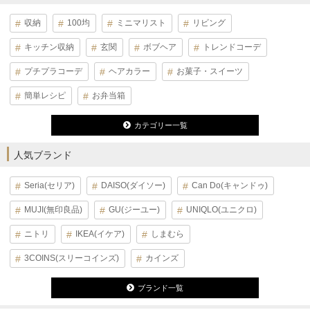
収納
100均
ミニマリスト
リビング
キッチン収納
玄関
ボブヘア
トレンドコーデ
プチプラコーデ
ヘアカラー
お菓子・スイーツ
簡単レシピ
お弁当箱
カテゴリー一覧
人気ブランド
Seria(セリア)
DAISO(ダイソー)
Can Do(キャンドゥ)
MUJI(無印良品)
GU(ジーユー)
UNIQLO(ユニクロ)
ニトリ
IKEA(イケア)
しまむら
3COINS(スリーコインズ)
カインズ
ブランド一覧