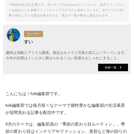
※商品PRを含む記事です。当メディアはAmazonアソシエイト、楽天アフィリエイ
トを始めとした各種アフィリエイトプログラムに参加しています。当サービスの記
事で紹介している商品を購入すると、売上の一部が弊社に還元されます。
ライター
すい
趣味は演劇とアイドル鑑賞。最近はカメラと写真の加工にハマっています。
今年の目標はインスタに載せられるくらい部屋をおしゃれにすること。
投稿一覧
こんにちは！folk編集部です。
folk編集部では毎月様々なテーマで個性豊かな編集部の生活風景
が垣間見れる記事を配信中です。
9月のテーマは、編集部員の「季節の変わり目ルーティン」。季
節の変わり目はインテリアやファッション、美容など身の回りの