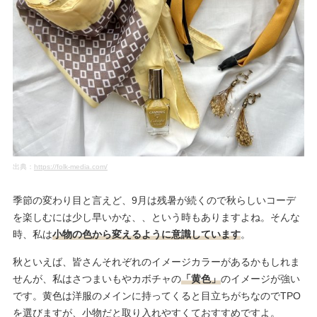
出典：
https://folk-media.com/
季節の変わり目と言えど、9月は残暑が続くので秋らしいコーデ
を楽しむには少し早いかな、、という時もありますよね。そんな
時、私は
小物の色から変えるように意識しています
。
秋といえば、皆さんそれぞれのイメージカラーがあるかもしれま
せんが、私はさつまいもやカボチャの
「黄色」
のイメージが強い
です。黄色は洋服のメインに持ってくると目立ちがちなのでTPO
を選びますが、小物だと取り入れやすくておすすめですよ。