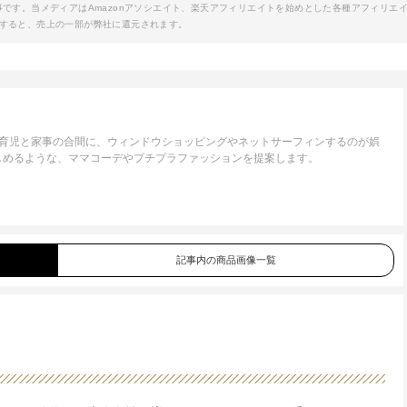
事です。当メディアはAmazonアソシエイト、楽天アフィリエイトを始めとした各種アフィリエ
すると、売上の一部が弊社に還元されます。
。育児と家事の合間に、ウィンドウショッピングやネットサーフィンするのが娯
しめるような、ママコーデやプチプラファッションを提案します。
記事内の商品画像一覧