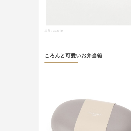
出典：
zozo.jp
ころんと可愛いお弁当箱