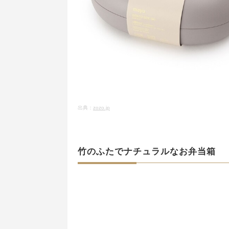
出典：
zozo.jp
竹のふたでナチュラルなお弁当箱