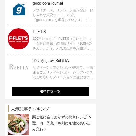
goodroom journal
デザイナーズ、リノベーションなど、お
しゃれな賃貸サイト・アプリ
「goodroom」を運営しています。 イン
テリアや、ひとり暮らし、ふたり暮らし
のアイディアなど、賃貸でも自分らしい
FLET’S
暮らしを楽しむためのヒントをお届けし
100円ショップ「FLET’S（フレッツ）」
ます。
「百圓領事館」の情報サイト『100円の
チカラ』から、人気の記事をお届けしま
す。
のくらし by ReBITA
リノベーショマンションや戸建て、一棟
まるごとリノベーション、シェアハウス
など幅広いリノベーションの選択肢すべ
てが揃うリビタ。ホテル・ワークラウン
ジ・シェアスペースなど、「住む」だけ
専門家一覧
ではなく「働く」「遊ぶ」「学ぶ」「旅
する」といった領域でも、暮らしや生き
方を楽しく豊かにする様々なプロジェク
トを手掛けています。
人気記事ランキング
栗ご飯に合うおかずの簡単レシピ15
選。肉・野菜・魚別に相性の良い組
み合わせ