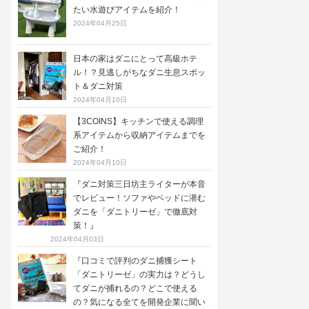
たい水遊びアイテムを紹介！
2024年04月25日
日本の家はダニにとって高級ホテ
ル！？見逃しがちなダニ生息スポッ
ト＆ダニ対策
2024年04月10日
【3COINS】キッチンで使える調理
系アイテムから収納アイテムまでを
ご紹介！
2024年04月10日
『ダニ対策三日坊主ライターが本音
でレビュー！ソファやベッドに潜む
ダニを「ダニトリーゼ」で徹底対
策！』
2024年04月03日
『口コミで評判のダニ捕獲シート
「ダニトリーゼ」の実力は？どうし
てダニが捕れるの？どこで使える
の？気になる全てを開発企業に聞い