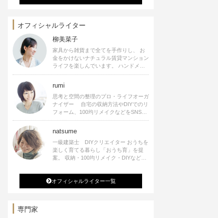
オフィシャルライター
柳美菜子
家具から雑貨まで全てを手作りし、 お
金をかけないナチュラル賃貸マンション
ライフを楽しんでいます。 ハンドメイ
ド雑貨やインテリアに関する著書も出
版、また様々なメディアでも執筆してい
rumi
ます。
思考と空間の整理のプロ・ライフオーガ
ナイザー 自宅の収納方法やDIYでのリ
フォーム、100均リメイクなどをSNSで
公開中。 収納やリメイク、インテリア
の記事の執筆、雑誌・WEBサイトへレ
natsume
シピ提供、店舗プロデュース 2016年９
一級建築士 DIYクリエイター おうちを
月に宝島社より【Rumiのおうち時間を
楽しく育てる暮らし「おうち育」を提
楽しむインテリア】を出版しました。
案。 収納・100均リメイク・DIYなどお
うちに関する楽しいアイディアをSNSで
発信中。 著書 なつめさんちの新しい
オフィシャルライター一覧
のになつかしいアンティークな部屋つく
り 雑誌掲載・TV出演・コラム執筆・
空間プロデュースなど
専門家