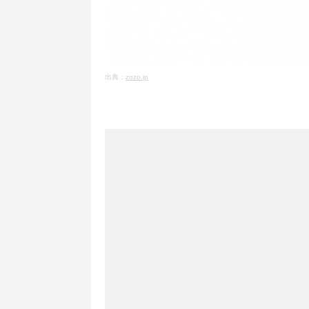
出典：
zozo.jp