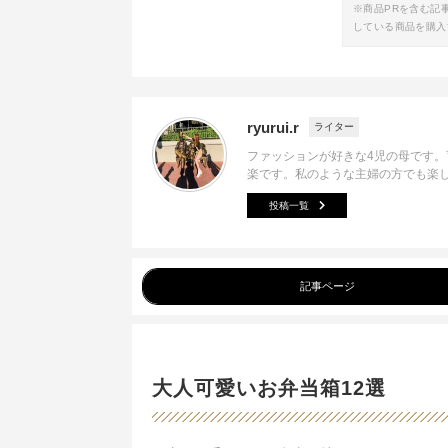
※商品PRを含む記
している商品を購入
ryurui.r
ライター
ファッションが好きな4児の母です
楽です。私のような主婦の方でも楽
投稿一覧
記事ページ
大人可愛いお弁当箱12選