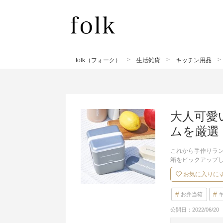
folk（フォーク）
生活雑貨
キッチン用品
大人可愛
ムを厳選
これから手作りラ
箱をピックアップ
お気に入りに
お弁当箱
公開日：
2022/06/20