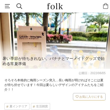
暑い季節が待ちきれない。バナナとマーメイドグッズで始
める常夏準備
公開日：
2022/06/05
そろそろ本格的に梅雨シーズン突入…長い梅雨が明ければそこには夏
が待ち伏せています！今回は夏らしいデザインのアイテムたちをご紹
介！！
お気に入りにする
夏インテリア
生活雑貨