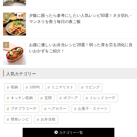
夕飯に困ったら参考にしたい人気レシピ50選！ネタ切れ・
マンネリを救う毎日の夜ご飯
お腹に優しいお弁当レシピ28選！弱った胃を労る消化に良
いおかずをご紹介！
人気カテゴリー
収納
100均
ミニマリスト
リビング
キッチン収納
玄関
ボブヘア
トレンドコーデ
プチプラコーデ
ヘアカラー
お菓子・スイーツ
簡単レシピ
お弁当箱
カテゴリー一覧