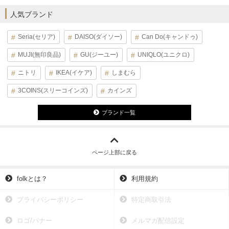
人気ブランド
Seria(セリア)
DAISO(ダイソー)
Can Do(キャンドゥ)
MUJI(無印良品)
GU(ジーユー)
UNIQLO(ユニクロ)
ニトリ
IKEA(イケア)
しまむら
3COINS(スリーコインズ)
カインズ
ブランド一覧
ページ上部に戻る
folkとは？
利用規約
プライバシーポリシー
特定商取引法
ロゴ/バナー
メルマガ配信設定