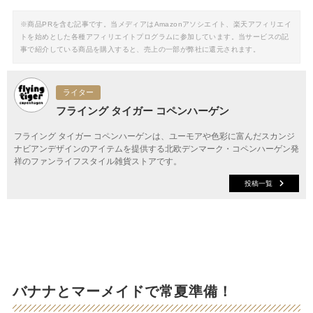
※商品PRを含む記事です。当メディアはAmazonアソシエイト、楽天アフィリエイ
トを始めとした各種アフィリエイトプログラムに参加しています。当サービスの記
事で紹介している商品を購入すると、売上の一部が弊社に還元されます。
ライター
フライング タイガー コペンハーゲン
フライング タイガー コペンハーゲンは、ユーモアや色彩に富んだスカンジ
ナビアンデザインのアイテムを提供する北欧デンマーク・コペンハーゲン発
祥のファンライフスタイル雑貨ストアです。
投稿一覧
バナナとマーメイドで常夏準備！